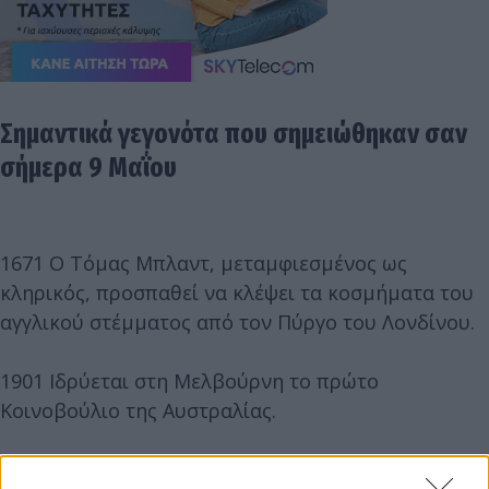
Σημαντικά γεγονότα που σημειώθηκαν σαν
σήμερα 9 Μαΐου
1671 Ο Τόμας Μπλαντ, μεταμφιεσμένος ως
κληρικός, προσπαθεί να κλέψει τα κοσμήματα του
αγγλικού στέμματος από τον Πύργο του Λονδίνου.
1901 Ιδρύεται στη Μελβούρνη το πρώτο
Κοινοβούλιο της Αυστραλίας.
1936 Μετά τη μεγάλη απεργία των καπνεργατών