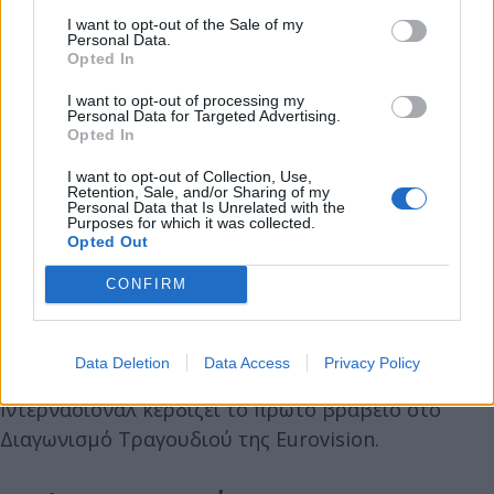
I want to opt-out of the Sale of my
Personal Data.
1961 Την επιστροφή των Ελγινείων μαρμάρων του
Opted In
Παρθενώνα στην Ελλάδα, ως ένδειξη καλής
I want to opt-out of processing my
θέλησης μετά την επίλυση του Κυπριακού,
Personal Data for Targeted Advertising.
Opted In
προτείνει ο Άγγλος βουλευτής Φίλιπ Νόελ
I want to opt-out of Collection, Use,
Retention, Sale, and/or Sharing of my
1980 Ο Γεώργιος Ράλλης αναλαμβάνει
Personal Data that Is Unrelated with the
Purposes for which it was collected.
πρωθυπουργός της Ελλάδας.
Opted Out
CONFIRM
1994 Ο Νέλσον Μαντέλα ανακηρύσσεται ως ο
πρώτος μαύρος πρόεδρος της Νότιας Αφρικής.
Data Deletion
Data Access
Privacy Policy
1998 Η Ισραηλινή τρανσέξουαλ Ντάνα
Ιντερνάσιοναλ κερδίζει το πρώτο βραβείο στο
Διαγωνισμό Τραγουδιού της Eurovision.