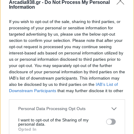
στη Θεσσαλονίκη οι αστυνομικές δυνάμεις και ο
Arcadia938.gr -
Do Not Process My Personal
Information
στρατός αναλαμβάνουν μια επιχείρηση
καταστολής που οδηγεί σε λουτρό αίματος.
If you wish to opt-out of the sale, sharing to third parties, or
processing of your personal or sensitive information for
1945 Συλλαμβάνεται ο εγκληματίας πολέμου
targeted advertising by us, please use the below opt-out
section to confirm your selection. Please note that after your
Χέρμαν Γκέρινγκ από τον αμερικανικό στρατό.
opt-out request is processed you may continue seeing
interest-based ads based on personal information utilized by
1945 Ο Κόκκινος Στρατός ελευθερώνει την Πράγα
us or personal information disclosed to third parties prior to
your opt-out. You may separately opt-out of the further
από τις γερμανικές δυνάμεις κατοχής.
disclosure of your personal information by third parties on the
IAB’s list of downstream participants. This information may
1949 Ο Ρενιέ Γ' στέφεται πρίγκηπας του Μονακό.
also be disclosed by us to third parties on the
IAB’s List of
Downstream Participants
that may further disclose it to other
third parties.
1955 Η Δυτική Γερμανία γίνεται μέλος του ΝΑΤΟ.
Personal Data Processing Opt Outs
1960 Η Υπηρεσία Τροφίμων και Φαρμάκων των
I want to opt-out of the Sharing of my
Η.Π.Α. ανακοινώνει για πρώτη φορά την έγκριση της
personal data.
Opted In
διάθεσης αντισυλληπτικού δισκίου.