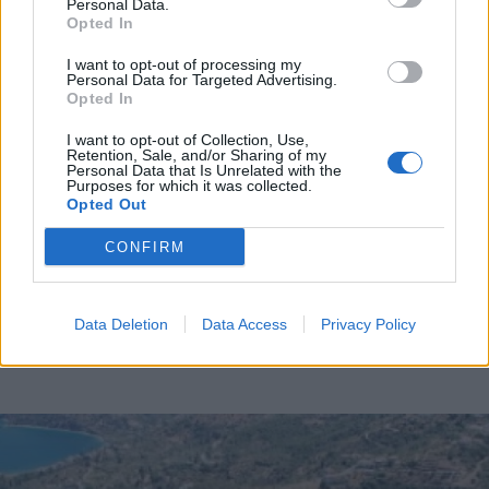
Personal Data.
Πυροσβεστική Παιδεία στις σχολικές μονάδες
Opted In
της Διεύθυνσης Πρωτοβάθμιας Εκπαίδευσης
I want to opt-out of processing my
Αρκαδίας
Personal Data for Targeted Advertising.
Opted In
I want to opt-out of Collection, Use,
Διάβασε περισσότερα
Retention, Sale, and/or Sharing of my
Personal Data that Is Unrelated with the
Purposes for which it was collected.
Opted Out
Ελλάδα
Οικονομία
Κοινωνία
CONFIRM
Data Deletion
Data Access
Privacy Policy