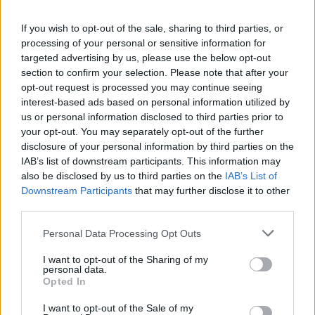
και δραστηριότητες, δίδακτρα ιδιωτικών σχολείων,
If you wish to opt-out of the sale, sharing to third parties, or
οι τάσεις αυξήσεων σε σχέση με το 2024, καθώς και
processing of your personal or sensitive information for
τα μέτρα στήριξης που προσφέρονται.
targeted advertising by us, please use the below opt-out
section to confirm your selection. Please note that after your
opt-out request is processed you may continue seeing
Διαβάστε περισσότερα για το οικονομικό βάρος
interest-based ads based on personal information utilized by
που φέρνει στις ελληνικές οικογένειες -η
us or personal information disclosed to third parties prior to
επιστροφή στο σχολείο
your opt-out. You may separately opt-out of the further
disclosure of your personal information by third parties on the
IAB’s list of downstream participants. This information may
also be disclosed by us to third parties on the
IAB’s List of
Διάβασε σχετικά
Downstream Participants
that may further disclose it to other
third parties.
Τα συγχαρητήρια για τις επιτυχίες των
Personal Data Processing Opt Outs
μαθητών του Μουσικού Σχολείου Τρίπολης
I want to opt-out of the Sharing of my
στις Πανελλαδικές εξετάσεις
personal data.
Opted In
Δωρεά ακουστικής κιθάρας υψηλής ποιότητας
στο Μουσικό Σχολείο Τρίπολης
I want to opt-out of the Sale of my