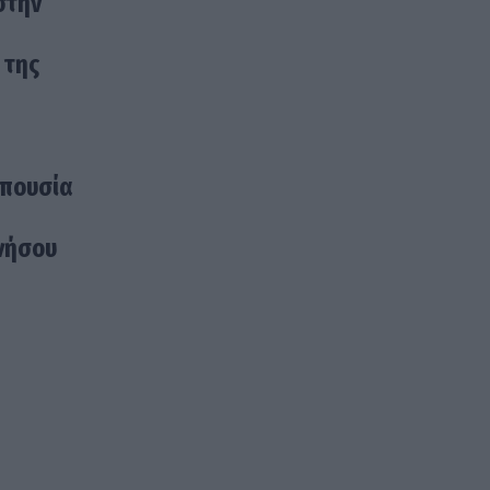
στην
 της
απουσία
ννήσου