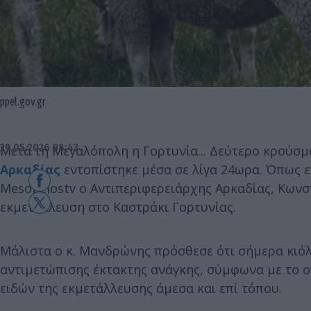
ppel.gov.gr
29.05.2026 08:43
Μετά τη Μεγαλόπολη η Γορτυνία... Δεύτερο κρούσ
Αρκαδίας
εντοπίστηκε μέσα σε λίγα 24ωρα. Όπως 
Mesogeiostv ο Αντιπεριφερειάρχης Αρκαδίας, Κων
εκμετάλλευση στο Καστράκι Γορτυνίας.
Μάλιστα ο κ. Μανδρώνης πρόσθεσε ότι σήμερα κιό
αντιμετώπισης έκτακτης ανάγκης, σύμφωνα με το 
ειδών της εκμετάλλευσης άμεσα και επί τόπου.