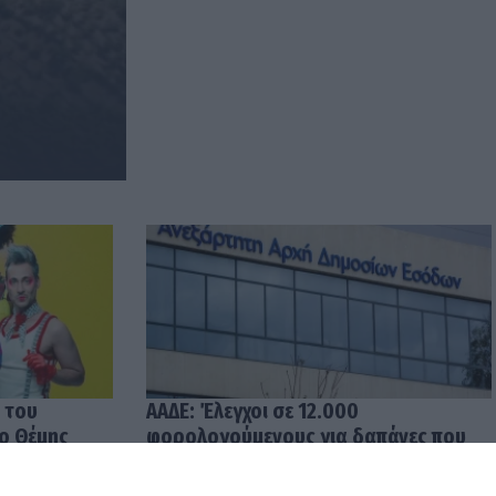
 του
ΑΑΔΕ: Έλεγχοι σε 12.000
 ο Θέμης
φορολογούμενους για δαπάνες που
υπερβαίνουν τα δηλωθέντα
εισοδήματα