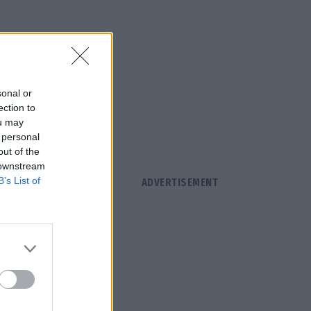
sonal or
ection to
ou may
 personal
out of the
 downstream
B’s List of