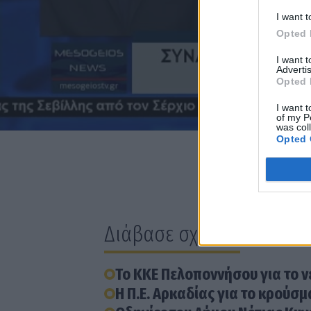
I want t
Opted 
I want 
Advertis
Opted 
I want t
of my P
was col
Opted 
Διάβασε σχετικά
Το ΚΚΕ Πελοποννήσου για το 
Η Π.Ε. Αρκαδίας για το κρούσ