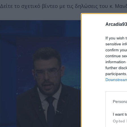
Δείτε το σχετικό βίντεο με τις δηλώσεις του κ. Μα
Arcadia93
If you wish 
sensitive in
confirm you
continue se
information 
further disc
participants
Downstream 
Persona
I want t
Opted 