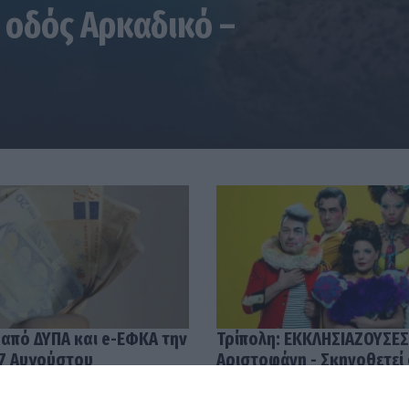
 οδός Αρκαδικό –
 από ΔΥΠΑ και e-ΕΦΚΑ την
Τρίπολη: ΕΚΚΛΗΣΙΑΖΟΥΣΕΣ
7 Αυγούστου
Αριστοφάνη - Σκηνοθετεί
Μουμουλίδης
58
04.08.2026 12:52