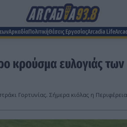
σεων
Αρκαδία
Πολιτική
Θέσεις Eργασίας
Arcadia Life
Arca
ρο κρούσμα ευλογιάς των
τράκι Γορτυνίας. Σήμερα κιόλας η Περιφέρεια