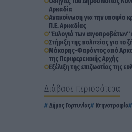
Οδηγίες του Δήμου Νότιας Κυ
Αρκαδία
Aνακοίνωση για την υποψία κ
Π.Ε. Αρκαδίας
"Ευλογιά των αιγοπροβάτων" 
Στήριξη της πολιτείας για το 
Μάκαρης-Φαράντος από Αρκαδί
της Περιφερειακής Αρχής
Εξέλιξη της επιζωοτίας της 
Διάβασε περισσότερα
Δήμος Γορτυνίας
Κτηνοτροφία