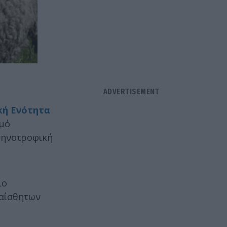
κή Ενότητα
θμό
τηνοτροφική
ιο
υαίσθητων