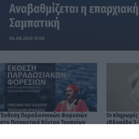
Αναβαθμίζεται η επαρχιακή
Σαμπατική
04.08.2026 13:00
Έκθεση Παραδοσιακών Φορεσιών
Οι πληρωμές
στο Πνευματικό Κέντρο Τροπαίων
εβδομάδα 3-
04.08.2026 12:57
03.08.2026 14: