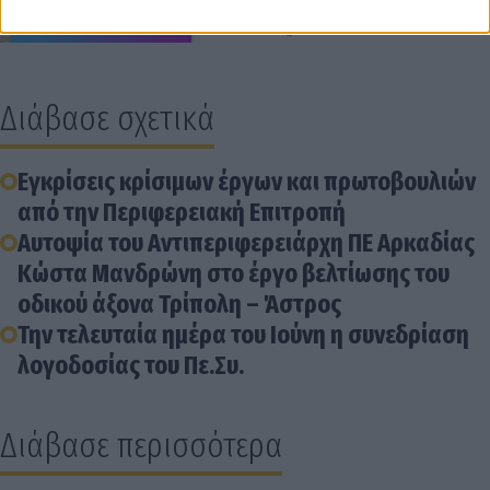
Διάβασε σχετικά
Εγκρίσεις κρίσιμων έργων και πρωτοβουλιών
από την Περιφερειακή Επιτροπή
Αυτοψία του Αντιπεριφερειάρχη ΠΕ Αρκαδίας
Κώστα Μανδρώνη στο έργο βελτίωσης του
οδικού άξονα Τρίπολη – Άστρος
Την τελευταία ημέρα του Ιούνη η συνεδρίαση
λογοδοσίας του Πε.Συ.
Διάβασε περισσότερα