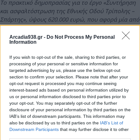
Το πρακτικό δημοπρασίας για το έργο «Συντήρηση
και ασφαλτόστρωση της Εθνικής Οδού Τρίπολης –
Σπάρτης», ύψους 620.000 ευρώ, που αφορά μία από
τις σημαντικότερες οδικές αρτηρίες της
Πελοποννήσου, κρίσιμη για την ασφάλεια και τη
Arcadia938.gr -
Do Not Process My Personal
Information
διασύνδεση περιοχών εντός και εκτός της
Περιφέρειας.
If you wish to opt-out of the sale, sharing to third parties, or
processing of your personal or sensitive information for
targeted advertising by us, please use the below opt-out
Οι αποφάσεις αυτές εντάσσονται σε ένα ευρύτερο
section to confirm your selection. Please note that after your
πλέγμα παρεμβάσεων της Περιφέρειας
opt-out request is processed you may continue seeing
Πελοποννήσου για την ενίσχυση των υποδομών
interest-based ads based on personal information utilized by
στην Αρκαδία και τη διαρκή μέριμνα για την
us or personal information disclosed to third parties prior to
your opt-out. You may separately opt-out of the further
καθημερινότητα των πολιτών.
disclosure of your personal information by third parties on the
IAB’s list of downstream participants. This information may
Σε δήλωσή του, ο Περιφερειάρχης Πελοποννήσου
also be disclosed by us to third parties on the
IAB’s List of
Downstream Participants
that may further disclose it to other
Δημήτρης Πτωχός σημείωσε: "Στην Αρκαδία, όπως
third parties.