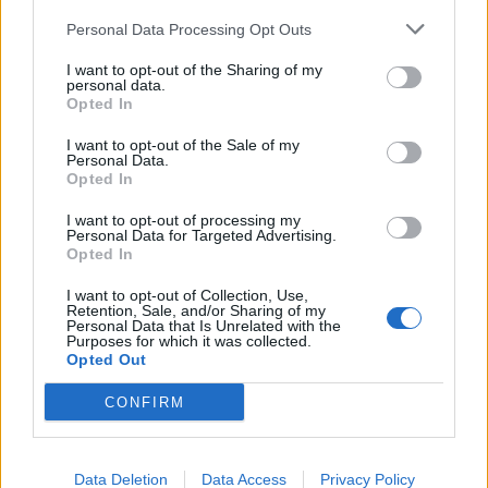
και σε κάθε γωνιά της Πελοποννήσου, προχωρούμε
με σχέδιο, ταχύτητα και συνέπεια στην υλοποίηση
Personal Data Processing Opt Outs
έργων που θωρακίζουν την οδική ασφάλεια,
I want to opt-out of the Sharing of my
personal data.
βελτιώνουν την καθημερινότητα και αποτυπώνουν
Opted In
τη νέα αντίληψη που φέρνουμε στη διαχείριση των
I want to opt-out of the Sale of my
τοπικών υποδομών. Παρακολουθούμε,
Personal Data.
παρεμβαίνουμε και δίνουμε λύσεις με μετρήσιμο
Opted In
αποτύπωμα".
I want to opt-out of processing my
Personal Data for Targeted Advertising.
Opted In
I want to opt-out of Collection, Use,
Retention, Sale, and/or Sharing of my
Personal Data that Is Unrelated with the
Purposes for which it was collected.
Opted Out
CONFIRM
Data Deletion
Data Access
Privacy Policy