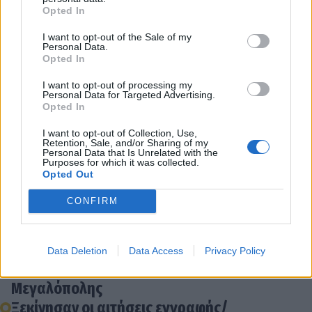
Opted In
I want to opt-out of the Sale of my
Personal Data.
Opted In
I want to opt-out of processing my
Personal Data for Targeted Advertising.
Opted In
Σας περιμένουμε όλους !!
ΔΙΝΩ ΑΙΜΑ!! ΔΙΝΩ ΖΩΗ!!
I want to opt-out of Collection, Use,
Retention, Sale, and/or Sharing of my
Personal Data that Is Unrelated with the
Purposes for which it was collected.
Opted Out
Διάβασε σχετικά
CONFIRM
Στη Βουλή φέρνει ο Κυρ. Βελόπουλος τα
Data Deletion
Data Access
Privacy Policy
κατολισθητικά φαινόμενα στο Πετροβούνι
Μεγαλόπολης
Ξεκίνησαν οι αιτήσεις εγγραφής/