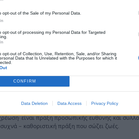
ι κυρώσεις αυξάνονται σημαντικά.
o opt-out of the Sale of my Personal Data.
In
to opt-out of processing my Personal Data for Targeted
ing.
In
o opt-out of Collection, Use, Retention, Sale, and/or Sharing
ersonal Data that Is Unrelated with the Purposes for which it
lected.
Out
CONFIRM
Data Deletion
Data Access
Privacy Policy
μείωτη ένταση για τη βελτίωση του επιπέδου οδική
χρέωση· είναι πράξη προσωπικής ευθύνης και συλλο
 συχνά – καθοριστική πράξη που σώζει ζωές.