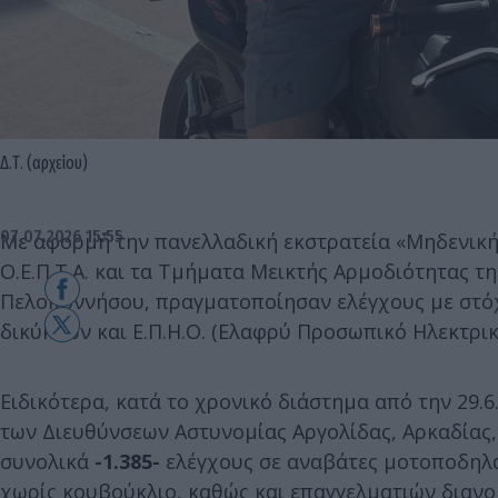
Δ.Τ. (αρχείου)
07.07.2026 15:55
Με αφορμή την πανελλαδική εκστρατεία «Μηδενικής
Ο.Ε.Π.Τ.Α. και τα Τμήματα Μεικτής Αρμοδιότητας τ
Πελοποννήσου, πραγματοποίησαν ελέγχους με στό
δικύκλων και Ε.Π.Η.Ο. (Ελαφρύ Προσωπικό Ηλεκτρι
Ειδικότερα, κατά το χρονικό διάστημα από την 29.
των Διευθύνσεων Αστυνομίας Αργολίδας, Αρκαδίας,
συνολικά
-1.385-
ελέγχους σε αναβάτες μοτοποδηλά
χωρίς κουβούκλιο, καθώς και επαγγελματιών διαν