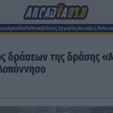
σεων
Αρκαδία
Πολιτική
Θέσεις Eργασίας
Arcadia Life
Arca
ός δράσεων της δράσης «
λοπόννησο