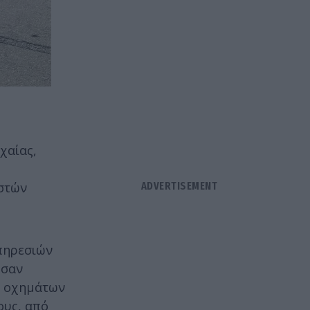
χαίας,
στών
Υπηρεσιών
ησαν
ν οχημάτων
ους, από