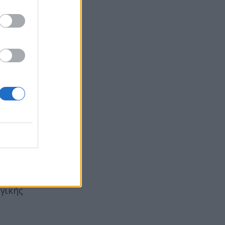
ς ασφάλειας.
γικής