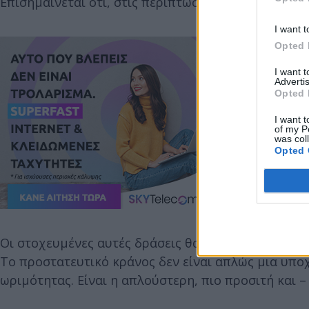
Επισημαίνεται ότι, στις περιπτώσεις υποτροπής, ο
I want t
Opted 
I want 
Advertis
Opted 
I want t
of my P
was col
Opted 
Οι στοχευμένες αυτές δράσεις θα συνεχιστούν με α
Το προστατευτικό κράνος δεν είναι απλώς μια υπο
ωριμότητας. Είναι η απλούστερη, πιο προσιτή και –