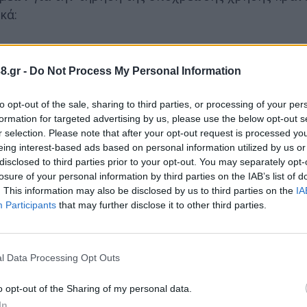
κά:
8.gr -
Do Not Process My Personal Information
to opt-out of the sale, sharing to third parties, or processing of your per
formation for targeted advertising by us, please use the below opt-out s
κής Κυκλοφορίας (Ν. 5209/2025):
r selection. Please note that after your opt-out request is processed y
eing interest-based ads based on personal information utilized by us or
disclosed to third parties prior to your opt-out. You may separately opt-
 επισύρει πρόστιμο ύψους -350- ευρώ και αφαί
losure of your personal information by third parties on the IAB’s list of
.
. This information may also be disclosed by us to third parties on the
IA
ων επισύρει πρόστιμο ύψους -350- ευρώ.
Participants
that may further disclose it to other third parties.
επισύρει πρόστιμο ύψους -30- ευρώ.
ασφάλεια των συνεπιβατών επισύρει πρόστιμο ύ
l Data Processing Opt Outs
ηγήσεως για -30- μέρες.
o opt-out of the Sharing of my personal data.
In