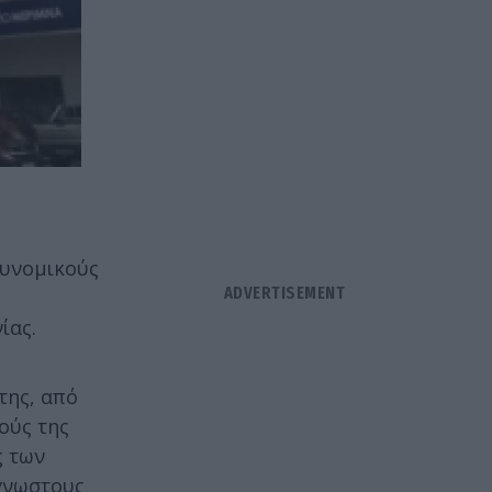
τυνομικούς
ίας.
της, από
ούς της
ς των
άγνωστους