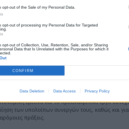
o opt-out of the Sale of my Personal Data.
In
to opt-out of processing my Personal Data for Targeted
ing.
In
o opt-out of Collection, Use, Retention, Sale, and/or Sharing
ersonal Data that Is Unrelated with the Purposes for which it
lected.
Out
CONFIRM
οινων πράξεων, εντός του οποίου, βρέθηκαν και
Data Deletion
Data Access
Privacy Policy
τυνομική έρευνα και το προανακριτικό έργο συνεχ
οίηση των υπολοίπων συνεργών τους, καθώς και για
παρόμοιες πράξεις.