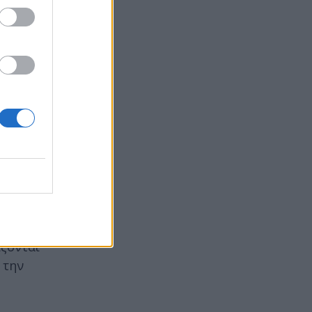
ίζονται
 την