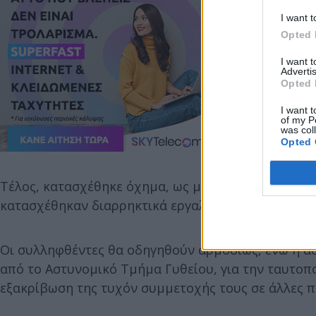
I want t
Opted 
I want 
Advertis
Opted 
I want t
of my P
was col
Opted 
Τέλος, κατασχέθηκε όχημα, ως μέσο τέλεσης αξιόπ
κατασχέθηκαν διαρρηκτικά εργαλεία.
Οι συλληφθέντες θα οδηγηθούν αρμοδίως, ενώ η ασ
από το Αστυνομικό Τμήμα Γυθείου, για την ταυτοπ
εξακρίβωση της τυχόν συμμετοχής τους σε άλλες 