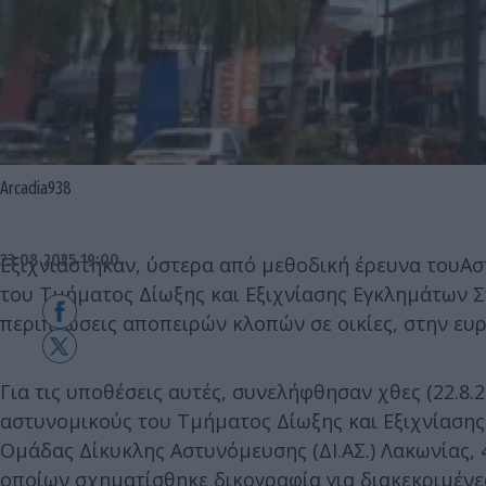
Arcadia938
23.08.2025 19:00
Εξιχνιάστηκαν,
ύστερα από μεθοδική έρευνα τουΑσ
του Τμήματος Δίωξης και Εξιχνίασης Εγκλημάτων Σ
περιπτώσεις αποπειρών κλοπών σε οικίες, στην ευ
Για τις υποθέσεις αυτές, συνελήφθησαν χθες (22.8.
αστυνομικούς του Τμήματος Δίωξης και Εξιχνίασης
Ομάδας Δίκυκλης Αστυνόμευσης (ΔΙ.ΑΣ.) Λακωνίας,
οποίων σχηματίσθηκε δικογραφία για διακεκριμένε