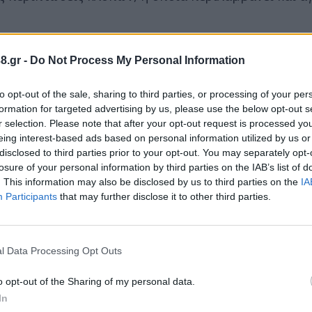
ιστατωμένης αστυνομικής διερεύνησης που διεξήχθη
8.gr -
Do Not Process My Personal Information
ήμα Δίωξης και Εξιχνίασης Εγκλημάτων Σπάρτης κα
ξακριβώθηκε ότι οι ανωτέρω, προχθές (21.8.2025)
to opt-out of the sale, sharing to third parties, or processing of your per
formation for targeted advertising by us, please use the below opt-out s
ς Λακωνίας, διέπραξαν συνολικά -3-
περιπτώσεις 
r selection. Please note that after your opt-out request is processed y
eing interest-based ads based on personal information utilized by us or
disclosed to third parties prior to your opt-out. You may separately opt-
losure of your personal information by third parties on the IAB’s list of
και την μεθοδολογία τους, οι παραπάνω για να μην
. This information may also be disclosed by us to third parties on the
IA
φθαναν σε οικισμούς της Ανατολικής
Participants
that may further disclose it to other third parties.
πουσίαζαν, εισέρχονταν σε αυτές, προκαλώντας ταυ
αφικά - κοσμήματα και χρήματα, ανώ ακολούθως τρ
l Data Processing Opt Outs
o opt-out of the Sharing of my personal data.
In