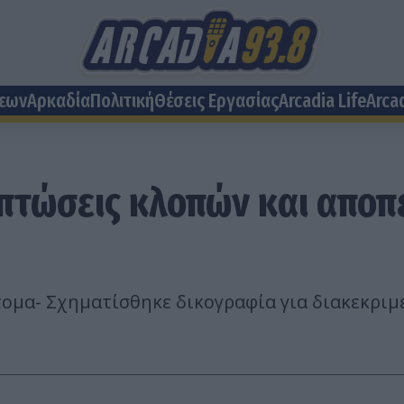
σεων
Αρκαδία
Πολιτική
Θέσεις Eργασίας
Arcadia Life
Arca
ιπτώσεις κλοπών και απο
τομα- Σχηματίσθηκε δικογραφία για διακεκριμ