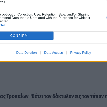
ing.
In
o opt-out of Collection, Use, Retention, Sale, and/or Sharing
ersonal Data that Is Unrelated with the Purposes for which it
lected.
Out
CONFIRM
Data Deletion
Data Access
Privacy Policy
ας Τροπαίων "θέτει τον δάκτυλον εις τον τύπον 