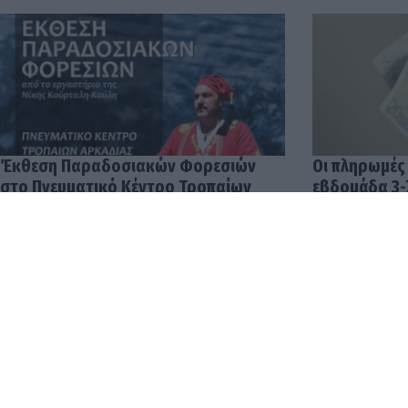
Έκθεση Παραδοσιακών Φορεσιών
Οι πληρωμές
στο Πνευματικό Κέντρο Τροπαίων
εβδομάδα 3-
04.08.2026 12:57
03.08.2026 14: