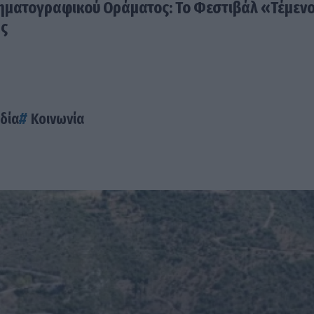
ηματογραφικού Οράματος: Το Φεστιβάλ «Τέμεν
ας
δία
Κοινωνία