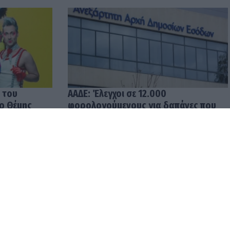
 του
ΑΑΔΕ: Έλεγχοι σε 12.000
 ο Θέμης
φορολογούμενους για δαπάνες που
υπερβαίνουν τα δηλωθέντα
εισοδήματα
04.08.2026 12:48