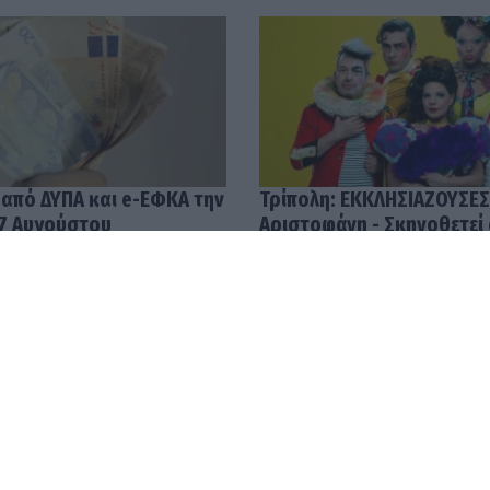
 από ΔΥΠΑ και e-ΕΦΚΑ την
Τρίπολη: ΕΚΚΛΗΣΙΑΖΟΥΣΕΣ
7 Αυγούστου
Αριστοφάνη - Σκηνοθετεί
Μουμουλίδης
58
04.08.2026 12:52