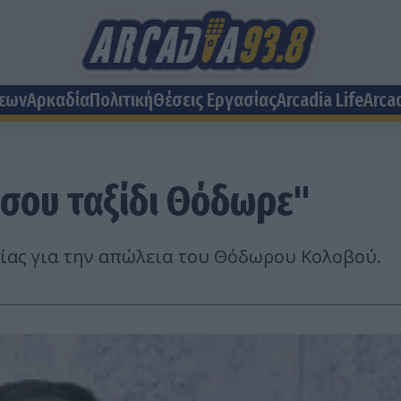
σεων
Αρκαδία
Πολιτική
Θέσεις Eργασίας
Arcadia Life
Arca
 σου ταξίδι Θόδωρε"
ας για την απώλεια του Θόδωρου Κολοβού.