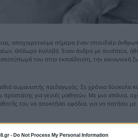
λειας, αποχαιρετούμε σήμερα έναν σπουδαίο άνθρω
αίων, Θόδωρο Κολοβό. Έναν άνδρα με συνέπεια, ήθο
ο αποτύπωμά του στην εκπαίδευση, την κοινωνική ζ
θιά ουμανιστής παιδαγωγός. Σε χρόνια δύσκολα κα
 προστάτης για γενιές μαθητών. Με μια σπάνια, σχ
θητής του να αποκτήσει εφόδια, για να πατήσει με
8.gr -
Do Not Process My Personal Information