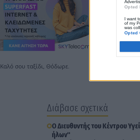
Advertis
Opted 
I want t
of my P
was col
Opted 
Καλό σου ταξίδι, Θόδωρε.
Διάβασε σχετικά
Ο Διευθυντής του Κέντρου Υγεί
ήλων"