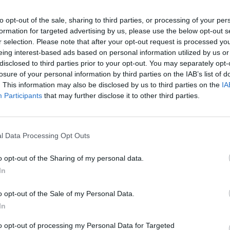
ίθουσες. Ως ενεργός πολίτης και βαθιά σκεπτόμενο
για τη γενέτειρά του, τη Βάχλεια, και ολόκληρη τ
to opt-out of the sale, sharing to third parties, or processing of your per
ος συνδυασμός συνέπειας και πρωτοπόρας σκέψης γι
formation for targeted advertising by us, please use the below opt-out s
r selection. Please note that after your opt-out request is processed y
ην καθολική εκτίμηση. Η ευγένεια της ψυχής του κα
eing interest-based ads based on personal information utilized by us or
ί πυλώνες πάνω στους οποίους οικοδόμησε μια ζωή
disclosed to third parties prior to your opt-out. You may separately opt-
losure of your personal information by third parties on the IAB’s list of
. This information may also be disclosed by us to third parties on the
IA
Participants
that may further disclose it to other third parties.
ο αγαπημένος «Λυκειάρχης» της κοινωνίας μας, ένα
ό του. Ο σεβασμός μου στο πρόσωπό του είναι βαθύ
ια το φως που σκόρπισες στις ψυχές των παιδιών μα
l Data Processing Opt Outs
ους οικείους του, στους συναδέλφους και στους αμ
μου συλλυπητήρια.
o opt-out of the Sharing of my personal data.
In
o opt-out of the Sale of my Personal Data.
In
to opt-out of processing my Personal Data for Targeted