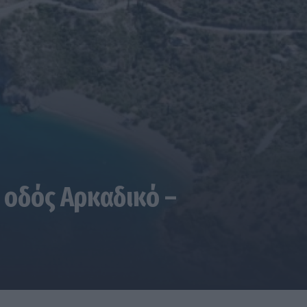
 οδός Αρκαδικό –