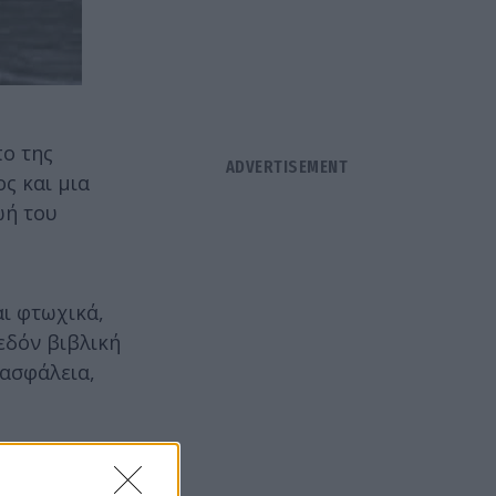
πο της
ς και μια
ωή του
ι φτωχικά,
εδόν βιβλική
 ασφάλεια,