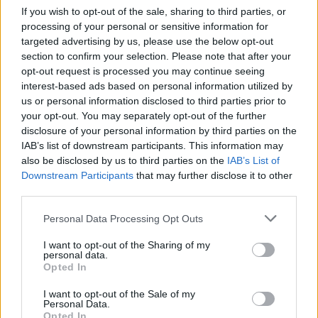
If you wish to opt-out of the sale, sharing to third parties, or
Μετά την λήξη των εργασιών της Γ.Σ. θα
processing of your personal or sensitive information for
ακολουθήσει η κοπή της πίτας.
targeted advertising by us, please use the below opt-out
section to confirm your selection. Please note that after your
opt-out request is processed you may continue seeing
Το Δ.Σ. του Συνδέσμου Συνταξιούχων ΔΕΗ
interest-based ads based on personal information utilized by
Μεγαλόπολης
us or personal information disclosed to third parties prior to
your opt-out. You may separately opt-out of the further
disclosure of your personal information by third parties on the
IAB’s list of downstream participants. This information may
Διάβασε σχετικά
also be disclosed by us to third parties on the
IAB’s List of
Downstream Participants
that may further disclose it to other
third parties.
Παρουσίαση πρότασης για δημιουργία
θεματικού πάρκου στη Μεγαλόπολη
Personal Data Processing Opt Outs
Δράση ενημέρωσης για τα μέλη του ΚΑΠΗ
I want to opt-out of the Sharing of my
Μεγαλόπολης
personal data.
Opted In
Ενημέρωση και κοπή πίτας για τον Σύνδεσμο
Συνταξιούχων ΔΕΗ Μεγαλόπολης
I want to opt-out of the Sale of my
Personal Data.
Ψήφισμα του Συνδέσμου Συνταξιούχων ΔΕΗ
Opted In