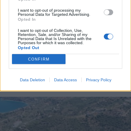
Μεγαλόπολης
I want to opt-out of processing my
Personal Data for Targeted Advertising.
Opted In
Διάβασε περισσότερα
I want to opt-out of Collection, Use,
Retention, Sale, and/or Sharing of my
Personal Data that Is Unrelated with the
Purposes for which it was collected.
Μεγαλόπολη
Εκδηλώσεις
Arcadia Life
Opted Out
CONFIRM
Data Deletion
Data Access
Privacy Policy