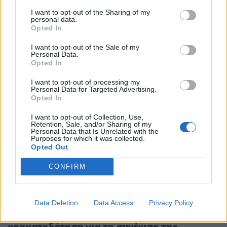
I want to opt-out of the Sharing of my
personal data.
Opted In
I want to opt-out of the Sale of my
Personal Data.
Opted In
I want to opt-out of processing my
Personal Data for Targeted Advertising.
Opted In
I want to opt-out of Collection, Use,
Διάβασε σχετικά
Retention, Sale, and/or Sharing of my
Personal Data that Is Unrelated with the
Purposes for which it was collected.
Opted Out
"Οι πολίτες απαιτούν να φθάσει το μαχαίρι
CONFIRM
στο κόκκαλο για τον ΟΠΕΚΕΠΕ!" (ηχητ.)
Χρήστος Λαμπρόπουλος: "Το γενικό συμφέρον
είναι πάνω από το ιδιωτικό" (ηχητ.)
Data Deletion
Data Access
Privacy Policy
Σώζεται το "Μαντζούνειο"- Εξασφαλίστηκε