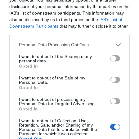
Θεσπρωτίας, Πρεβέζης, Ιωαννίνων, Άρτας)
disclosure of your personal information by third parties on the
IAB’s list of downstream participants. This information may
γ. Στη δυτική Στερεά (κυρίως περιφερειακή ενότητα
also be disclosed by us to third parties on the
IAB’s List of
Αιτωλίας και Ακαρνανίας)
Downstream Participants
that may further disclose it to other
δ. Στη δυτική και νότια Πελοπόννησο από τις
third parties.
απογευματινές ώρες μέχρι αργά τη νύχτα
Personal Data Processing Opt Outs
(πορτοκαλί προειδοποίηση)
ε. Στην ανατολική Μακεδονία και τη Θράκη μέχρι
I want to opt-out of the Sharing of my
personal data.
αργά τη νύχτα (πορτοκαλί προειδοποίηση)
Opted In
I want to opt-out of the Sale of my
Τα ισχυρά φαινόμενα από τις πρωινές ώρες της
Personal Data.
Opted In
Πέμπτης (08-01-26) αναμένεται βαθμιαία να
εξασθενήσουν, ωστόσο προβλέπεται διατήρηση
I want to opt-out of processing my
Personal Data for Targeted Advertising.
της κακοκαιρίας στις περισσότερες περιοχές της
Opted In
χώρας με διαφορετικά κατά τόπους
I want to opt-out of Collection, Use,
χαρακτηριστικά.
Retention, Sale, and/or Sharing of my
Personal Data that Is Unrelated with the
Purposes for which it was collected.
Opted Out