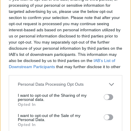
αποτελεσματικότητά της, αλλά και τη δυνατότητά
processing of your personal or sensitive information for
της να στηρίζει πιο ουσιαστικά την τοπική
targeted advertising by us, please use the below opt-out
ανάπτυξη. Με αυτό τον τρόπο η Αναπτυξιακή
section to confirm your selection. Please note that after your
Πάρνωνα κατάφερε να διπλασιάσει τους πόρους
opt-out request is processed you may continue seeing
interest-based ads based on personal information utilized by
που έφτασαν στην περιοχή, ανεβάζοντας τη
us or personal information disclosed to third parties prior to
δημόσια δαπάνη από 11,7 σε πάνω από 21,4
your opt-out. You may separately opt-out of the further
εκατομμύρια ευρώ. Αυτό δείχνει τη δύναμη του
disclosure of your personal information by third parties on the
IAB’s list of downstream participants. This information may
οργανισμού να φέρνει αποτελέσματα, να αξιοποιεί
also be disclosed by us to third parties on the
IAB’s List of
ευρωπαϊκές ευκαιρίες και να δίνει πραγματική
Downstream Participants
that may further disclose it to other
ώθηση στην ανάπτυξη της Ανατολικής
third parties.
Πελοποννήσου.
Personal Data Processing Opt Outs
I want to opt-out of the Sharing of my
Οι παρεμβάσεις κάλυψαν ένα ευρύ φάσμα τομέων,
personal data.
από τη στήριξη της μεταποίησης αγροτικών
Opted In
προϊόντων μέχρι την ενίσχυση καινοτόμων
I want to opt-out of the Sale of my
επιχειρηματικών πρωτοβουλιών. Ο
Personal Data.
Opted In
αγροδιατροφικός τομέας βγήκε ιδιαίτερα