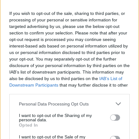
οι πληρωμές. Παράλληλα, ειδικά προγράμματα
If you wish to opt-out of the sale, sharing to third parties, or
ενισχύσεων προηγούμενων ετών (όπως κρατικές
processing of your personal or sensitive information for
ενισχύσεις τύπου ΠΣΕΑ ή ad hoc αποζημιώσεις)
targeted advertising by us, please use the below opt-out
είτε καθυστερούν υπερβολικά είτε δεν καλύπτουν
section to confirm your selection. Please note that after your
opt-out request is processed you may continue seeing
το σύνολο των πληγέντων. Έτσι, οι παραγωγοί
interest-based ads based on personal information utilized by
βρίσκονται να χρηματοδοτούν μόνοι τους την
us or personal information disclosed to third parties prior to
επιβίωσή τους, την ώρα που συνεχίζουν να
your opt-out. You may separately opt-out of the further
disclosure of your personal information by third parties on the
πληρώνουν εισφορές για μια «ασφάλιση» που δεν
IAB’s list of downstream participants. This information may
ανταποκρίνεται στις ανάγκες τους.
also be disclosed by us to third parties on the
IAB’s List of
Downstream Participants
that may further disclose it to other
third parties.
Διεκδικούμε:
- Άμεση και καθολική καταγραφή των ζημιών σε
Personal Data Processing Opt Outs
Κορινθία, Αρκαδία, Αργολίδα.
I want to opt-out of the Sharing of my
- Χαρακτηρισμό περιοχών και πλήρη αποζημίωση
personal data.
Opted In
στο 100% της απώλειας παραγωγής και
εισοδήματος, χωρίς εξαιρέσεις.
I want to opt-out of the Sale of my