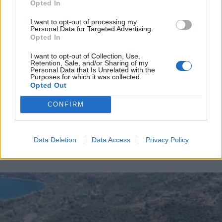
Opted In
Με καταγωγή από την Αρκαδία η 16χρονη που
έχασε τη ζωή της έξω από κλαμπ στο Γκάζι
I want to opt-out of processing my
Personal Data for Targeted Advertising.
Opted In
Διάβασε περισσότερα
I want to opt-out of Collection, Use,
Retention, Sale, and/or Sharing of my
Personal Data that Is Unrelated with the
Purposes for which it was collected.
Πελοπόννησος
Αστυνομικό ρεπορτάζ
Κοινωνία
Opted Out
CONFIRM
Data Deletion
Data Access
Privacy Policy