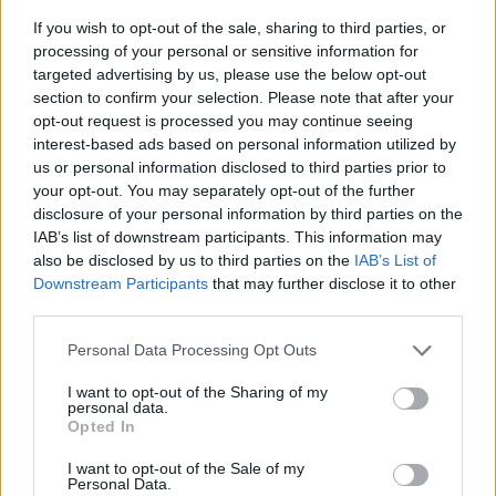
τραύματά του. Προανάκριση διενεργεί το Τμήμα
If you wish to opt-out of the sale, sharing to third parties, or
Τροχαίας Σπάρτης.
processing of your personal or sensitive information for
targeted advertising by us, please use the below opt-out
section to confirm your selection. Please note that after your
opt-out request is processed you may continue seeing
Διάβασε σχετικά
interest-based ads based on personal information utilized by
us or personal information disclosed to third parties prior to
your opt-out. You may separately opt-out of the further
Θρήνος για τους τρεις νεκρούς σε τροχαίο
disclosure of your personal information by third parties on the
στην Αργολίδα
IAB’s list of downstream participants. This information may
Τροχαίο ατύχημα με τραυματισμό και
also be disclosed by us to third parties on the
IAB’s List of
Downstream Participants
that may further disclose it to other
εγκατάλειψη στην Κόρινθο
third parties.
Μεταμεσονύκτιες συλλήψεις για όπλα και
Personal Data Processing Opt Outs
ναρκωτικά
Θρίλερ με πτώμα γυναίκας που εντοπίστηκε
I want to opt-out of the Sharing of my
personal data.
σε ταράτσα πολυκατοικίας στην Καλαμάτα
Opted In
Νέο θανατηφόρο τροχαίο σε δρόμους της
I want to opt-out of the Sale of my
Πελοποννήσου!
Personal Data.