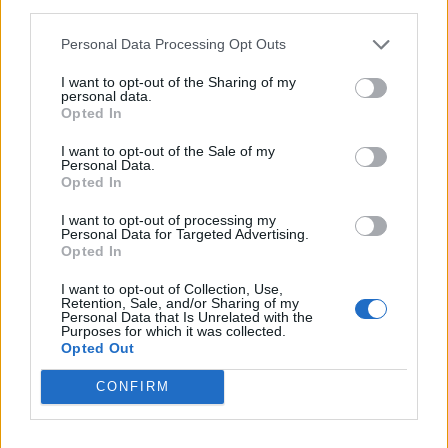
third parties.
αναζητούν τυχόν ασυνήθιστα στοιχεία, όπως
Personal Data Processing Opt Outs
λανθασμένα ονόματα ή περίεργες καταλήξεις. Για
παράδειγμα στην προκειμένη περίπτωση η
I want to opt-out of the Sharing of my
personal data.
διεύθυνση του αποστολέα είναι
Opted In
std41789@pks.ac.th, που δείχνει καταφανώς ότι
I want to opt-out of the Sale of my
πρόκειται για απατηλό μήνυμα.
Personal Data.
Opted In
3) Συντακτικά και ορθογραφικά λάθη: Τα απατηλά
I want to opt-out of processing my
Personal Data for Targeted Advertising.
μηνύματα συχνά περιέχουν γραμματικά ή
Opted In
συντακτικά λάθη που αποκαλύπτουν την
I want to opt-out of Collection, Use,
πλαστότητά τους.
Retention, Sale, and/or Sharing of my
Personal Data that Is Unrelated with the
Purposes for which it was collected.
Opted Out
4) Συνημμένα αρχεία και σύνδεσμοι: Να μην
ανοίγουν συνημμένα αρχεία ή συνδέσμους από
CONFIRM
άγνωστες ή ύποπτες πηγές, καθώς ενδέχεται να
περιέχουν κακόβουλο λογισμικό.