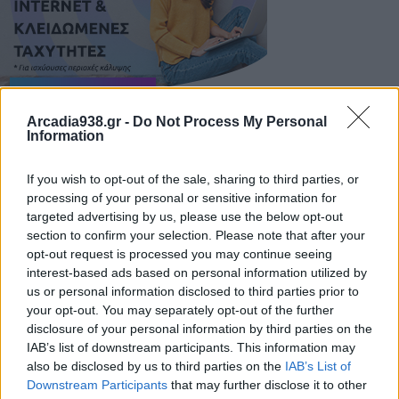
Arcadia938.gr -
Do Not Process My Personal
Information
1) Εμφάνιση του header του e-mail: Να
χρησιμοποιούν την επιλογή προβολής της
If you wish to opt-out of the sale, sharing to third parties, or
επικεφαλίδας (header) του ηλεκτρονικού
processing of your personal or sensitive information for
targeted advertising by us, please use the below opt-out
ταχυδρομείου που χρησιμοποιούν, καθώς
section to confirm your selection. Please note that after your
περιέχουν σημαντικές πληροφορίες σχετικά με τον
opt-out request is processed you may continue seeing
αποστολέα, τον παραλήπτη και τη διαδρομή που
interest-based ads based on personal information utilized by
ακολουθεί το μήνυμα μέσω διάφορων
us or personal information disclosed to third parties prior to
your opt-out. You may separately opt-out of the further
διακομιστών.
disclosure of your personal information by third parties on the
IAB’s list of downstream participants. This information may
also be disclosed by us to third parties on the
IAB’s List of
2) Έλεγχος αποστολέα μηνύματος: Να ελέγχουν
Downstream Participants
that may further disclose it to other
προσεκτικά τη διεύθυνση του αποστολέα και να