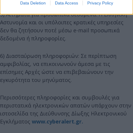
Data Deletion
Data Access
Privacy Policy
5) Αιτήματα για προσωπικά δεδομένα: Η Ελληνική
Αστυνομία και οι υπόλοιπες κρατικές υπηρεσίες
δεν θα ζητήσουν ποτέ μέσω e-mail προσωπικά
δεδομένα ή πληροφορίες.
6) Διασταύρωση πληροφοριών: Σε περίπτωση
αμφιβολίας, να επικοινωνούν άμεσα με τις
επίσημες Αρχές ώστε να επιβεβαιώνουν την
εγκυρότητα του μηνύματος.
Περισσότερες πληροφορίες και συμβουλές για
περιστατικά ηλεκτρονικών απατών υπάρχουν στην
ιστοσελίδα της Διεύθυνσης Δίωξης Ηλεκτρονικού
Εγκλήματος
www.cyberalert.gr.