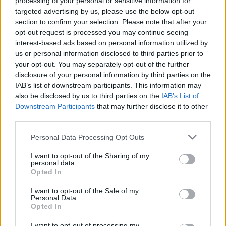
processing of your personal or sensitive information for
targeted advertising by us, please use the below opt-out
για το κατά πόσο οι αρχές της χρηστής
section to confirm your selection. Please note that after your
διακυβέρνησης, της προστασίας της πολιτιστικής
opt-out request is processed you may continue seeing
κληρονομιάς και του σεβασμού της βούλησης των
interest-based ads based on personal information utilized by
εθνικών ευεργετών διασφαλίζονται.
us or personal information disclosed to third parties prior to
your opt-out. You may separately opt-out of the further
disclosure of your personal information by third parties on the
Η Κυβέρνηση οφείλει να ακούσει τις εύλογες
IAB’s list of downstream participants. This information may
αντιδράσεις των φορέων της κοινωνίας των
also be disclosed by us to third parties on the
IAB’s List of
Downstream Participants
that may further disclose it to other
πολιτών και της τοπικής αυτοδιοίκησης και να
third parties.
προστατεύσει μια ανεκτίμητη εθνική
παρακαταθήκη, αντί να δημιουργεί αμφιβολίες για
Personal Data Processing Opt Outs
το μέλλον των κοινωφελών κληροδοτημάτων.»
I want to opt-out of the Sharing of my
personal data.
Opted In
Ακολουθεί το πλήρες κείμενο της ερώτησης:
I want to opt-out of the Sale of my
Personal Data.
Opted In
Θέμα: Προστασία των κοινωφελών
κληροδοτημάτων και της βούλησης των
I want to opt-out of processing my