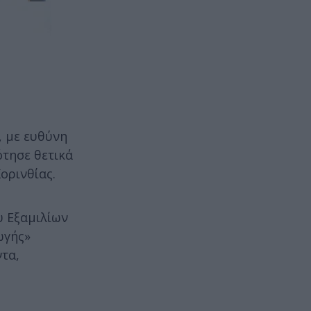
, με ευθύνη
ότησε θετικά
ορινθίας.
υ Εξαμιλίων
ωγής»
ντα,