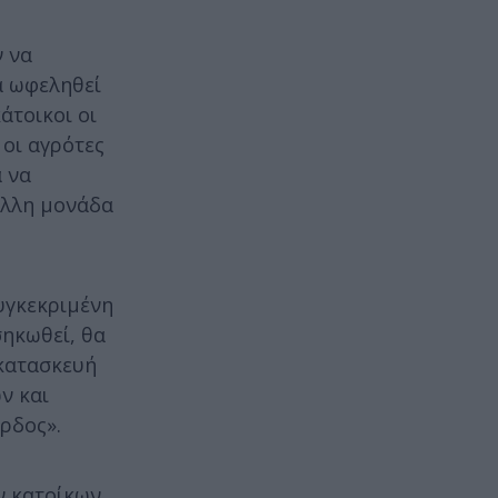
ν να
α ωφεληθεί
άτοικοι οι
 οι αγρότες
α να
άλλη μονάδα
συγκεκριμένη
σηκωθεί, θα
 κατασκευή
ν και
ρδος».
ν κατοίκων,