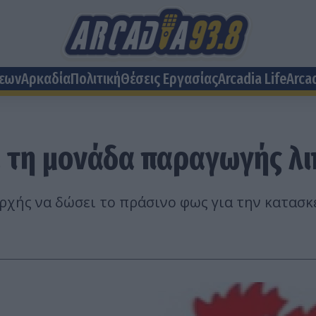
σεων
Αρκαδία
Πολιτική
Θέσεις Eργασίας
Arcadia Life
Arca
 τη μονάδα παραγωγής λι
ρχής να δώσει το πράσινο φως για την κατασ