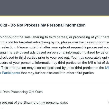
8.gr -
Do Not Process My Personal Information
to opt-out of the sale, sharing to third parties, or processing of your per
 Περιφερειακού Συμβούλου Κορινθίας Γιάννη Κελλά
formation for targeted advertising by us, please use the below opt-out s
 εγκυμονούν από την εγκατάσταση μιας μονάδας υψ
r selection. Please note that after your opt-out request is processed y
κιστικό ιστό, μόλις 160 μέτρα από το κεντρικό υδρ
eing interest-based ads based on personal information utilized by us or
disclosed to third parties prior to your opt-out. You may separately opt-
υποδομές και εγκαταστάσεις με ανθρώπινη δραστηρι
losure of your personal information by third parties on the IAB’s list of
χήματα σε παρόμοιες μονάδες στην Ελλάδα και σε 
. This information may also be disclosed by us to third parties on the
IA
ργαζομένων καθώς και μόλυνση του περιβάλλοντος
Participants
that may further disclose it to other third parties.
βες στην υγεία των κατοίκων.
ομές όπως για παράδειγμα το νοσοκομείο Κορίνθου π
l Data Processing Opt Outs
ς πολιτικής προστασίας όπως η Πυροσβεστική Υπη
o opt-out of the Sharing of my personal data.
και την απουσία ελεγκτικών μηχανισμών για την π
In