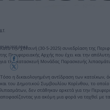
Δ.Τ.
01.06.2025 09:48
Κατά την χθεσινή (30-5-2025) συνεδρίαση της Περι
της Περιφερειακής Αρχής που έχει και την απόλυτ
για την κατασκευή Μονάδας Παρασκευής λιπασμάτων
Τόσο η δικαιολογημένη αντίδραση των κατοίκων, ό
και του Δημοτικού Συμβουλίου Κορίνθου, το οποί
λιπασμάτων, δεν στάθηκαν αρκετά για την Περιφερε
αποφασίζοντας για ακόμη μια φορά να ταχθεί με τ