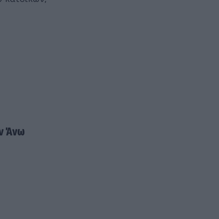
ην Άνω