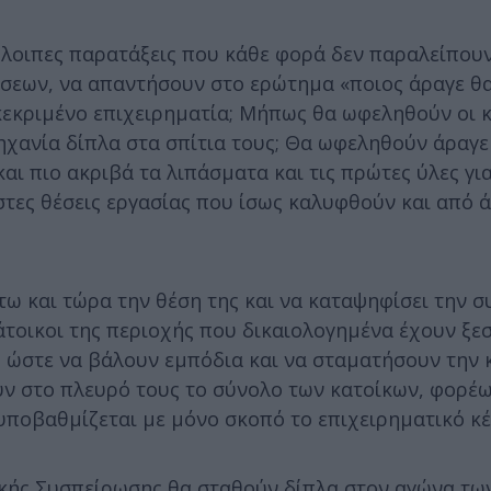
όλοιπες παρατάξεις που κάθε φορά δεν παραλείπου
σεων, να απαντήσουν στο ερώτημα «ποιος άραγε θ
εκριμένο επιχειρηματία; Μήπως θα ωφεληθούν οι κ
ηχανία δίπλα στα σπίτια τους; Θα ωφεληθούν άραγε
αι πιο ακριβά τα λιπάσματα και τις πρώτες ύλες γι
στες θέσεις εργασίας που ίσως καλυφθούν και από 
τω και τώρα την θέση της και να καταψηφίσει την 
άτοικοι της περιοχής που δικαιολογημένα έχουν ξε
, ώστε να βάλουν εμπόδια και να σταματήσουν την
υν στο πλευρό τους το σύνολο των κατοίκων, φορέω
ποβαθμίζεται με μόνο σκοπό το επιχειρηματικό κέ
ϊκής Συσπείρωσης θα σταθούν δίπλα στον αγώνα τω