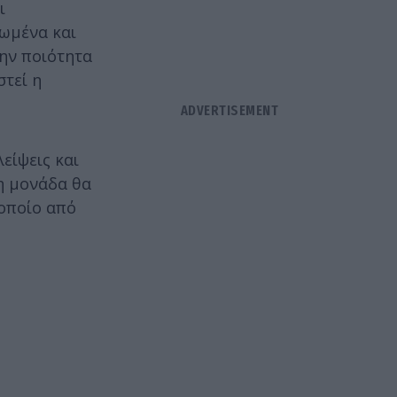
ι
ωμένα και
την ποιότητα
τεί η
είψεις και
η μονάδα θα
 οποίο από