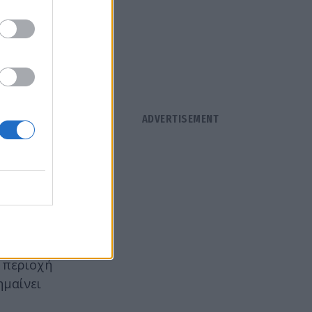
ς
ι, στη βάση
βερνήσεων
την
ς σε δεύτερη
αρακτηριστεί
δη των
αι κομμένα
 το δίκιο
η περιοχή
ημαίνει