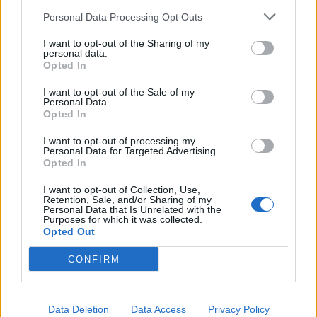
Θα μείνω όμως στο πιο πονηρό σημείο. Αυτό της
Personal Data Processing Opt Outs
διαστρέβλωσης της αλήθειας που γίνεται και
συκοφαντικό. Μας κατηγορεί σαφώς, πως η
I want to opt-out of the Sharing of my
personal data.
ενέργεια μας γίνεται γιατί φοβόμαστε «τις
Opted In
ζωντανές μεταδόσεις των Δημοτικών Συμβουλίων
I want to opt-out of the Sale of my
που θα αποκαλύπτουν την αλήθεια χωρίς
Personal Data.
μεσολαβητές».
Opted In
I want to opt-out of processing my
Personal Data for Targeted Advertising.
Επειδή τα πολλά λόγια είναι φτώχεια, παραθέτω τα
Opted In
στοιχεία που αποδεικνύουν πως εδώ και ένα χρόνο
I want to opt-out of Collection, Use,
έχουμε ζητήσει 2 φορές επισήμως, βάζοντας το ως
Retention, Sale, and/or Sharing of my
Personal Data that Is Unrelated with the
θέμα και στο συμβούλιο, την ζωντανή μετάδοση
Purposes for which it was collected.
των συνεδριάσεων του Δημοτικού συμβουλίου και
Opted Out
μάλιστα τηλεοπτικά, όχι απλά ραδιοφωνικά, για να
CONFIRM
μπορεί να τα παρακολουθεί οποιοσδήποτε ανά
πάσα ώρα και στιγμή ακόμα και από το κινητό του.
Data Deletion
Data Access
Privacy Policy