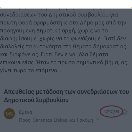
Υπενθυμίζω πως η απομαγνητοφώνηση των
συνεδριάσεων του Δημοτικού συμβουλίου για
πρώτη φορά εφαρμόστηκε στο Δήμο μας από την
προηγούμενη Δημοτική αρχή, χωρίς να το
διαφημίσουμε, χωρίς να το φωνάξουμε. Γιατί δεν
διαλαλείς τα αυτονόητα στα θέματα δημοκρατίας
και διαφάνειας. Γιατί δεν είναι όλα θέματα
επικοινωνίας. Ήταν το πρώτο σημαντικό βήμα, ας
γίνει τώρα το επόμενο….