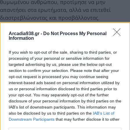
θυμωμένου ανθρώπου, προτίμησε να μην
απαντήσει στα ερωτήματα, αλλά να επιτεθεί
διαστρεβλώνοντας και προσβάλλοντας.
Arcadia938.gr -
Do Not Process My Personal
Δεν θα αναφερθώ στους έμμεσους εκβιασμούς ή
Information
στις αστειότητες ότι τα κόστη των ανατιθέμενων
συμβουλευτικών υπηρεσιών περιλαμβάνουν και
If you wish to opt-out of the sale, sharing to third parties, or
«εξειδικευμένους επιστήμονες , δικηγόρους-
processing of your personal or sensitive information for
targeted advertising by us, please use the below opt-out
οικονομολόγους (ούτε τέτοια προϋπόθεση ούτε
section to confirm your selection. Please note that after your
υποχρέωση υπάρχει σύμφωνα με τη μελέτη
opt-out request is processed you may continue seeing
βιωσιμότητας και την ανάθεση,… ή λες και ο Δήμος
interest-based ads based on personal information utilized by
δεν έχει δικηγόρο και οικονομολόγους). Επίσης
us or personal information disclosed to third parties prior to
your opt-out. You may separately opt-out of the further
κάποια άλλη στιγμή αξίζει να αναφερθούμε στα
disclosure of your personal information by third parties on the
ιδιωτικά μέσα που ο ίδιος ο Δήμαρχος επιλεκτικά
IAB’s list of downstream participants. This information may
μας καλεί να συμμετέχουμε…
also be disclosed by us to third parties on the
IAB’s List of
Downstream Participants
that may further disclose it to other
third parties.