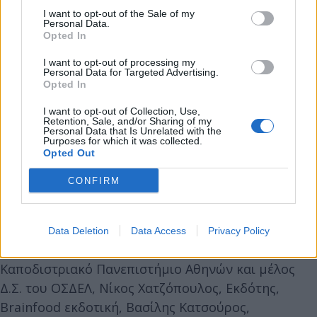
I want to opt-out of the Sale of my
εκπροσώπων του εκδοτικού, ακαδημαϊκού,
Personal Data.
νομικού και ερευνητικού χώρου αλλά και με τη
Opted In
συμμετοχή του κοινού.
I want to opt-out of processing my
Personal Data for Targeted Advertising.
Opted In
Στο πάνελ του βιβλίου συμμετείχαν οι: Κώστας
I want to opt-out of Collection, Use,
Δαρδανός, Εκδότης, Gutenberg, Πρόεδρος της
Retention, Sale, and/or Sharing of my
Personal Data that Is Unrelated with the
Ένωσης Ελληνικού Βιβλίου (ΕΝΕΛΒΙ), μέλος Δ.Σ. του
Purposes for which it was collected.
ΟΣΔΕΛ, Νίκος Ερηνάκης, Επίκουρος Καθηγητής
Opted Out
Πολιτικής Φιλοσοφίας & Φιλοσοφίας του
CONFIRM
Πολιτισμού, Πανεπιστήμιο Κρήτης, ποιητής και
μέλος Δ.Σ. της Εταιρείας Ελλήνων Συγγραφέων,
Τιτίκα Δημητρούλια, Καθηγήτρια Θεωρίας και
Data Deletion
Data Access
Privacy Policy
Πράξης της Μετάφρασης, Εθνικό και
Καποδιστριακό Πανεπιστήμιο Αθηνών και μέλος
Δ.Σ. του ΟΣΔΕΛ, Νίκος Χατζόπουλος, Εκδότης,
Brainfood εκδοτική, Βασίλης Κατσούρος,