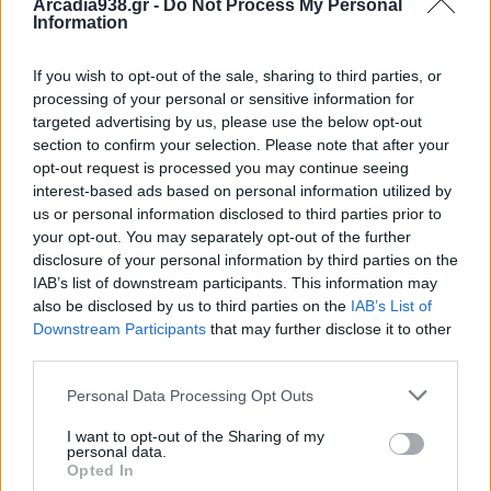
Arcadia938.gr -
Do Not Process My Personal
παρουσίασή της σχετικά με τις συμφωνίες με την
Information
Εθνική Βιβλιοθήκη της Νορβηγίας για την
εκπαίδευση γλωσσικών μοντέλων μεγάλης
If you wish to opt-out of the sale, sharing to third parties, or
κλίμακας, μίλησε για τους λόγους που οδήγησαν
processing of your personal or sensitive information for
targeted advertising by us, please use the below opt-out
στη σύναψη της συμφωνίας, καθώς και για τα
section to confirm your selection. Please note that after your
βήματα που
opt-out request is processed you may continue seeing
ακολουθήθηκαν μέχρι την ολοκλήρωσή της.
interest-based ads based on personal information utilized by
Χαρακτηριστικά ανέφερε: «Η χορήγηση αδειών
us or personal information disclosed to third parties prior to
your opt-out. You may separately opt-out of the further
χρήσης Τεχνητής Νοημοσύνης δεν πρέπει να
disclosure of your personal information by third parties on the
αποτελεί επιλογή μεταξύ καινοτομίας και
IAB’s list of downstream participants. This information may
δικαιωμάτων. Η πραγματική πρόκληση είναι να
also be disclosed by us to third parties on the
IAB’s List of
Downstream Participants
that may further disclose it to other
βασιστεί η καινοτομία στα δικαιώματα — με άδεια,
third parties.
αμοιβή και έλεγχο».
Personal Data Processing Opt Outs
Ακολούθησαν δύο θεματικά πάνελ, ένα για το
I want to opt-out of the Sharing of my
personal data.
βιβλίο και ένα για τον Τύπο, με ουσιαστικό διάλογο
Opted In
και γόνιμη ανταλλαγή απόψεων μεταξύ