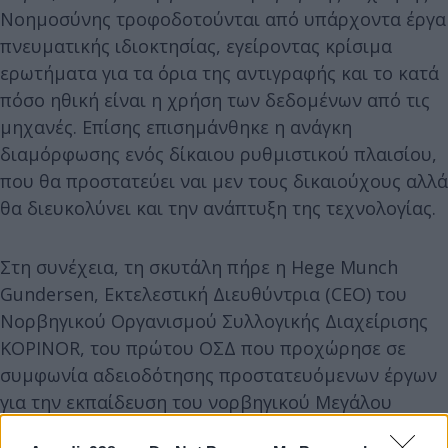
Νοημοσύνης τροφοδοτούνται από υπάρχοντα έργα
πνευματικής ιδιοκτησίας, εγείροντας κρίσιμα
ερωτήματα για τα όρια της αντιγραφής και το κατά
πόσο ηθική είναι η χρήση των δεδομένων από τις
μηχανές. Επίσης επισημάνθηκε η ανάγκη
διαμόρφωσης ενός δίκαιου ρυθμιστικού πλαισίου,
που θα προστατεύει ναι μεν τους δικαιούχους αλλά
θα διευκολύνει και την ανάπτυξη της τεχνολογίας.
Στη συνέχεια, τη σκυτάλη πήρε η Hege Munch
Gundersen, Εκτελεστική Διευθύντρια (CEO) του
Νορβηγικού Οργανισμού Συλλογικής Διαχείρισης
KOPINOR, του πρώτου ΟΣΔ που προχώρησε σε
συμφωνία αδειοδότησης προστατευόμενων έργων
για την εκπαίδευση του νορβηγικού Μεγάλου
Γλωσσικού Μοντέλου (LLM). Μέσα από την