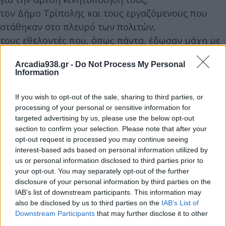
τον Δήμο Τρίπολης και τους εργαζόμενους που
στάθηκαν στο πλευρό των πολιτών,
τους εθελοντές που, όπως πάντα, έδωσαν μάχη με
αυταπάρνηση,
Arcadia938.gr -
Do Not Process My Personal
και τους Προέδρους των Δημοτικών Κοινοτήτων,
Information
που βρέθηκαν αμέσως στο πεδίο.
If you wish to opt-out of the sale, sharing to third parties, or
processing of your personal or sensitive information for
Η σκέψη μας είναι με όσους επλήγησαν. Θα είμαστε
targeted advertising by us, please use the below opt-out
δίπλα τους σε κάθε βήμα.
section to confirm your selection. Please note that after your
opt-out request is processed you may continue seeing
interest-based ads based on personal information utilized by
Ας μείνουμε σε επαγρύπνηση, ας προστατεύσουμε
us or personal information disclosed to third parties prior to
τον τόπο μας με όσα μέσα διαθέτουμε.
your opt-out. You may separately opt-out of the further
disclosure of your personal information by third parties on the
IAB’s list of downstream participants. This information may
also be disclosed by us to third parties on the
IAB’s List of
Downstream Participants
that may further disclose it to other
third parties.