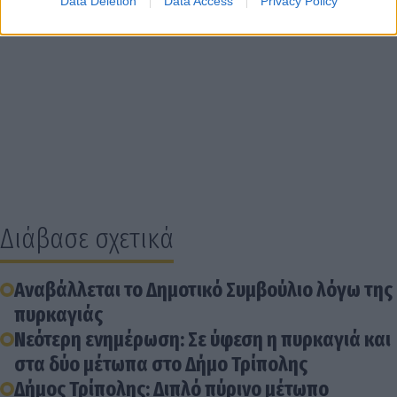
Data Deletion
Data Access
Privacy Policy
Διάβασε σχετικά
Αναβάλλεται το Δημοτικό Συμβούλιο λόγω της
πυρκαγιάς
Νεότερη ενημέρωση: Σε ύφεση η πυρκαγιά και
στα δύο μέτωπα στο Δήμο Τρίπολης
Δήμος Τρίπολης: Διπλό πύρινο μέτωπο