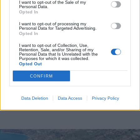
I want to opt-out of the Sale of my
εκδήλωσης φωτιάς-Πιο δύσκολα τα πράγματα
Personal Data.
Opted In
σε Κορινθία-Μεσσηνία
Ανατροπή σκάφους στην Πύλο, έξω από την
I want to opt-out of processing my
Personal Data for Targeted Advertising.
παραλία της "Βοϊδοκοιλιάς"
Opted In
I want to opt-out of Collection, Use,
Retention, Sale, and/or Sharing of my
Διάβασε περισσότερα
Personal Data that Is Unrelated with the
Purposes for which it was collected.
Opted Out
Πελοπόννησος
Κοινωνία
CONFIRM
Data Deletion
Data Access
Privacy Policy