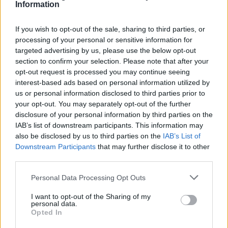
Information
κινητοποιηθεί και επιχειρούν για την κατάσβεσή
της 47 πυροσβέστες με 3 ομάδες πεζοπόρων, 13
If you wish to opt-out of the sale, sharing to third parties, or
οχήματα, 5 αεροσκάφη και 1 ελικόπτερο.
processing of your personal or sensitive information for
targeted advertising by us, please use the below opt-out
section to confirm your selection. Please note that after your
opt-out request is processed you may continue seeing
Διάβασε σχετικά
interest-based ads based on personal information utilized by
us or personal information disclosed to third parties prior to
your opt-out. You may separately opt-out of the further
19χρονος ομολόγησε και υπέδειξε το σημείο
disclosure of your personal information by third parties on the
όπου έβαλε φωτιά στα Συχαινά Αχαΐας
IAB’s list of downstream participants. This information may
also be disclosed by us to third parties on the
IAB’s List of
Συνελήφθη 25χρονος για εμπρησμό στην
Downstream Participants
that may further disclose it to other
περιοχή του Γηροκομείου στην Πάτρα
third parties.
Αισιόδοξα τα μηνύματα που καταφτάνουν από
Personal Data Processing Opt Outs
τα πύρινα μέτωπα σ' όλη τη χώρα
Τρόφιμα για τους πυρόπληκτους συλλέγει ο
I want to opt-out of the Sharing of my
personal data.
Ερυθρός Σταυρός και στο τμήμα Τρίπολης
Opted In
Της Παναγίας στην Αρκαδία με υψηλό κίνδυνο