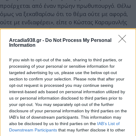
προέρχεται από έναν πρώην πρωθυπουργό. Θέλω
όμως να ξεκαθαρίσω ότι το θέμα ούτε με αφορά,
ούτε με ενδιαφέρει», είπε ο Κώστας Καραμανλής
στο τέλος της ομιλίας του.
Arcadia938.gr -
Do Not Process My Personal
Information
Τι ανέφερε για τις σχέσεις Ελλάδας-
Τουρκίας και την κατάσταση στην Ευρώπη
If you wish to opt-out of the sale, sharing to third parties, or
processing of your personal or sensitive information for
Ο πρώην Πρωθυπουργός υπογράμμισε: «Με
targeted advertising by us, please use the below opt-out
section to confirm your selection. Please note that after your
ξεκάθαρες θέσεις για τη μία και μόνη διαφορά που
opt-out request is processed you may continue seeing
έχουμε με την Τουρκία, την οριοθέτηση δηλαδή
interest-based ads based on personal information utilized by
της ΑΟΖ και της υφαλοκρηπίδας. Τα θέματα που εκ
us or personal information disclosed to third parties prior to
του πονηρού και αυθαίρετα επιχειρεί η Τουρκία να
your opt-out. You may separately opt-out of the further
disclosure of your personal information by third parties on the
βάλει στην ημερησία διάταξη είναι ανυπόστατα.
IAB’s list of downstream participants. This information may
Είτε πρόκειται για εθνική κυριαρχία, είτε για
also be disclosed by us to third parties on the
IAB’s List of
κυριαρχικά δικαιώματα στερεά θεμελιωμένα στο
Downstream Participants
that may further disclose it to other