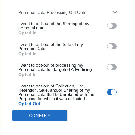
third parties.
Διεθνές Δίκαιο, είτε για την αποστρατιωτικοποίηση
των νήσων»
Personal Data Processing Opt Outs
I want to opt-out of the Sharing of my
Αναφέρθηκε, επίσης, εκτενώς στην Ευρώπη,
personal data.
Opted In
λέγοντας, μεταξύ άλλων, τα εξής:
I want to opt-out of the Sale of my
Personal Data.
«Οι πολλοί βλέπουν το κοινωνικό κράτος να
Opted In
συρρικνώνεται, τις ευκαιρίες για τους νέους ειδικά
I want to opt-out of processing my
να ελαχιστοποιούνται, το βιοτικό τους επίπεδο να
Personal Data for Targeted Advertising.
Opted In
υποβαθμίζεται. Αποτέλεσμα είναι να υπονομεύεται
η κοινωνική συνοχή αλλά και η πολιτική
I want to opt-out of Collection, Use,
Retention, Sale, and/or Sharing of my
ομαλότητα και σταθερότητα. Όλο και περισσότεροι
Personal Data that Is Unrelated with the
Purposes for which it was collected.
Ευρωπαίοι πολίτες αμφισβητούν το ισχύον
Opted Out
οικονομικό και πολιτικό σύστημα. Αν σε αυτά
CONFIRM
προστεθεί και ο άκρατος δικαιωματισμός που θίγει
πατροπαράδοτες αξίες, τις ίδιες τις ρίζες της
Ευρωπαϊκής ταυτότητας, το μείγμα τείνει να