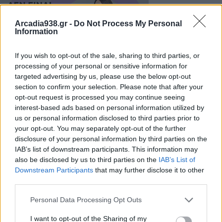
Arcadia938.gr -
Do Not Process My Personal
Information
If you wish to opt-out of the sale, sharing to third parties, or
processing of your personal or sensitive information for
targeted advertising by us, please use the below opt-out
section to confirm your selection. Please note that after your
opt-out request is processed you may continue seeing
interest-based ads based on personal information utilized by
us or personal information disclosed to third parties prior to
your opt-out. You may separately opt-out of the further
Διάβασε σχετικά
disclosure of your personal information by third parties on the
IAB’s list of downstream participants. This information may
also be disclosed by us to third parties on the
IAB’s List of
Επιχείρηση μετακομιδής ασθενούς ναυτικού
Downstream Participants
that may further disclose it to other
από το Λιμενικό στην Καλαμάτα
third parties.
Βύθιση αλιευτικού σκάφους στον Πόρο
Personal Data Processing Opt Outs
Παροχή συνδρομής σε χειριστή σανίδας
όρθιας κωπηλασίας στη Νεάπολη
I want to opt-out of the Sharing of my