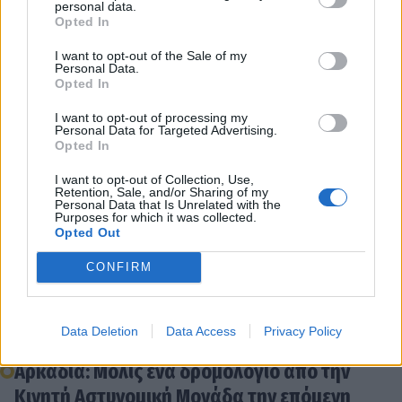
personal data.
Συναγερμός στις λιμενικές Αρχές για τον
Opted In
εντοπισμό 83χρονου αλιέα στον Κακόβατο
I want to opt-out of the Sale of my
Διοικητικές κυρώσεις σε πολίτη που αλίευε
Personal Data.
Opted In
αχινούς στο Λουτράκι
Θάνατος 81χρονου κυβερνήτη ιστιοφόρου στα
I want to opt-out of processing my
Personal Data for Targeted Advertising.
Ίσθμια
Opted In
Κυνηγετικό όπλο εντοπίστηκε εντός της
I want to opt-out of Collection, Use,
θάλασσας στο καταφύγιο Πλύτρας
Retention, Sale, and/or Sharing of my
Personal Data that Is Unrelated with the
78 μετανάστες και 3 διακινητές
Purposes for which it was collected.
Opted Out
περισυνελέγησαν ανοιχτά της Καλαμάτας
Πυρκαγιά σε ερασιτεχνικό σκάφος ανοιχτά
CONFIRM
του Λεωνιδίου
Εντοπισμός 34 αλλοδαπών και σύλληψη των
Data Deletion
Data Access
Privacy Policy
δύο διακινητών τους στο Γύθειο
Αρκαδία: Μόλις ένα δρομολόγιο από την
Κινητή Αστυνομική Μονάδα την επόμενη