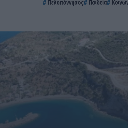
Πελοπόννησος
Παιδεία
Κοινων