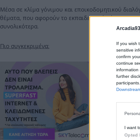
Μέσα σε κλίμα γόνιμου και εποικοδομητικού διαλό
θέματα, που αφορούν το εκπαιδευτικό σύστημα στ
συνολικότερα.
Arcadia93
If you wish 
Πιο συγκεκριμένα:
sensitive in
confirm you
continue se
information 
further disc
participants
Downstream 
Persona
I want t
Opted 