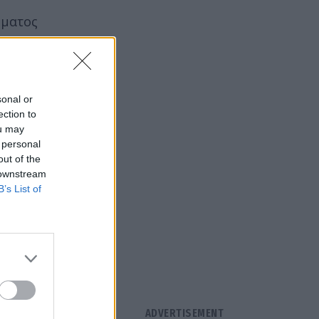
ήματος
ας
sonal or
ection to
ou may
 personal
out of the
 downstream
B’s List of