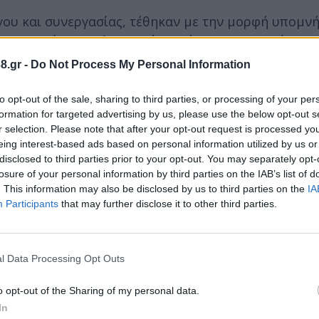
γου και συνεργασίας, τέθηκαν με την μορφή υπομν
ην Περιφέρεια Πελοποννήσου, όσο και στην χώρα μ
8.gr -
Do Not Process My Personal Information
to opt-out of the sale, sharing to third parties, or processing of your per
formation for targeted advertising by us, please use the below opt-out s
r selection. Please note that after your opt-out request is processed y
eing interest-based ads based on personal information utilized by us or
disclosed to third parties prior to your opt-out. You may separately opt-
losure of your personal information by third parties on the IAB’s list of
. This information may also be disclosed by us to third parties on the
IA
Participants
that may further disclose it to other third parties.
l Data Processing Opt Outs
o opt-out of the Sharing of my personal data.
In