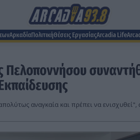
σεων
Αρκαδία
Πολιτική
Θέσεις Eργασίας
Arcadia Life
Arca
ης Πελοποννήσου συναντή
 Εκπαίδευσης
απολύτως αναγκαία και πρέπει να ενισχυθεί",