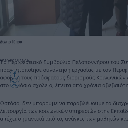
Δελτίο Τύπου
17.10.2025 14:14
Το Περιφερειακό Συμβούλιο Πελοποννήσου του Συ
πραγματοποίησε συνάντηση εργασίας με τον Περιφ
αφορμή τους πρόσφατους διορισμούς Κοινωνικών Λ
στο δημόσιο σχολείο, έπειτα από χρόνια αβεβαιότ
Ωστόσο, δεν μπορούμε να παραβλέψουμε τα διαχρ
λειτουργία των κοινωνικών υπηρεσιών στην Εκπαίδ
απέχει σημαντικά από τις ανάγκες των μαθητών κα