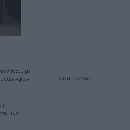
ποννήσου, με
 συναδέλφων
τη
να, που