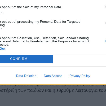
o opt-out of the Sale of my Personal Data.
υργών για την κάλυψη των χιλιάδων υπαρκτών αναγ
In
όμενη απασχόληση μέσω αναπληρωτών δημιουργεί ε
to opt-out of processing my Personal Data for Targeted
βάσεων και υπονομεύει την ποιότητα της παρεχόμ
ing.
In
κών Λειτουργών σε όλες τις σχολικές δομές – Γενι
o opt-out of Collection, Use, Retention, Sale, and/or Sharing
ersonal Data that Is Unrelated with the Purposes for which it
λήρως στελεχωμένων διεπιστημονικών ομάδων.
lected.
Out
εση με τα ΚΕΔΑΣΥ και τις κοινωνικές δομές της κοι
ν μαθητών και των οικογενειών τους.
CONFIRM
ικού Λειτουργού, με σαφή περιγραφή αρμοδιοτήτω
πό ετεροβαρή καθήκοντα.
Data Deletion
Data Access
Privacy Policy
ως αναγκαία και πρέπει να ενισχυθεί με μόνιμο, εξ
στήριξη των παιδιών και η εύρυθμη λειτουργία το