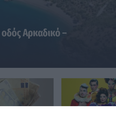
 οδός Αρκαδικό –