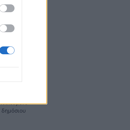
κών σε
ργασιακή
ενης
κής και
νότητας,
ν, σεβασμό
ειδικευμένο
υ δημόσιου