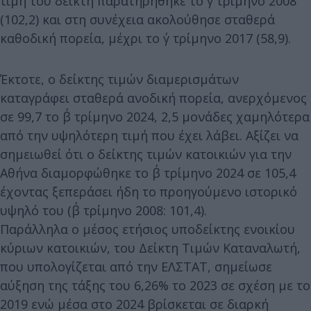
τιμή του δείκτη παρατηρήθηκε το γ΄ τρίμηνο 2008
(102,2) και στη συνέχεια ακολούθησε σταθερά
καθοδική πορεία, μέχρι το γ΄ τρίμηνο 2017 (58,9).
Έκτοτε, ο δείκτης τιμών διαμερισμάτων
καταγράφει σταθερά ανοδική πορεία, ανερχόμενος
σε 99,7 το β΄ τρίμηνο 2024, 2,5 μονάδες χαμηλότερα
από την υψηλότερη τιμή που έχει λάβει. Αξίζει να
σημειωθεί ότι o δείκτης τιμών κατοικιών για την
Αθήνα διαμορφώθηκε το β΄ τρίμηνο 2024 σε 105,4
έχοντας ξεπεράσει ήδη το προηγούμενο ιστορικό
υψηλό του (β΄ τρίμηνο 2008: 101,4).
Παράλληλα ο μέσος ετήσιος υποδείκτης ενοικίου
κύριων κατοικιών, του Δείκτη Τιμών Καταναλωτή,
που υπολογίζεται από την ΕΛΣΤΑΤ, σημείωσε
αύξηση της τάξης του 6,26% το 2023 σε σχέση με το
2019 ενώ μέσα στο 2024 βρίσκεται σε διαρκή