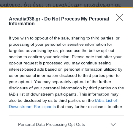
φαίνεται ότι έχει τη μεγαλύτερη επιδείνωση σε
σχέση με το 2010 ανάμεσα στις χώρες τις ΕΕ, για
Arcadia938.gr -
Do Not Process My Personal
την πλειονότητα των οποίων τα στοιχεία μάλιστα
Information
είναι αισθητά βελτιωμένα.
If you wish to opt-out of the sale, sharing to third parties, or
processing of your personal or sensitive information for
Παράλληλα η ανακοίνωση αποτυπώνει ότι οι νέοι
targeted advertising by us, please use the below opt-out
Έλληνες αφήνουν το σπίτι των γονιών τους κατά
section to confirm your selection. Please note that after your
μέσο όρο σε ηλικία 30,6 ετών (3η υψηλότερη ηλικία
opt-out request is processed you may continue seeing
interest-based ads based on personal information utilized by
ανάμεσα στις χώρες τις ΕΕ) όταν ο αντίστοιχος
us or personal information disclosed to third parties prior to
μέσος όρος ηλικία για τους νέων Ευρωπαίοι είναι
your opt-out. You may separately opt-out of the further
τα 26,4 ετών.
disclosure of your personal information by third parties on the
IAB’s list of downstream participants. This information may
also be disclosed by us to third parties on the
IAB’s List of
Το πλέον αποκαρδιωτικό όμως είναι ότι τα
Downstream Participants
that may further disclose it to other
στοιχεία της Eurostat παρουσιάζουν μια
third parties.
συστηματική μείωση της ιδιοκατοίκησης από το
Personal Data Processing Opt Outs
2019 και μετά από το 75,4% (που ήταν ελαφρώς