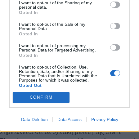
πάνω από τον ιστορικό μέσο όρο) στο 69,6% το
I want to opt-out of the Sharing of my
personal data.
2023, δηλαδή σε ιστορικά χαμηλό. Η μείωση αυτή
Opted In
της πενταετίας κατά 5,8 ποσοστιαίες μονάδες είναι
I want to opt-out of the Sale of my
η μεγαλύτερη στην EE27.
Personal Data.
Opted In
Οι αιτίες για τις παραπάνω δυσμενείς εξελίξεις την
I want to opt-out of processing my
Personal Data for Targeted Advertising.
5ετή διακυβέρνηση της Νέας Δημοκρατίας είναι
Opted In
πολλές και επιβεβαιώνονται από τις αναλύσεις και
I want to opt-out of Collection, Use,
τα στοιχεία που βλέπουν συχνά το φως της
Retention, Sale, and/or Sharing of my
Personal Data that Is Unrelated with the
δημοσιότητας.
Purposes for which it was collected.
Opted Out
Κατ’ αρχάς είναι αδιαμφησβήτητο ότι ο μεγάλος
CONFIRM
αριθμός ακινήτων που αξιοποιούνται για
βραχυχρόνιες μισθώσεις έχει μειώσει τις κατοικίες
Data Deletion
Data Access
Privacy Policy
που μπορούν να διατεθούν για α΄ κατοικία.
Σημειώνεται ότι σε σχετική μελέτη της Grant