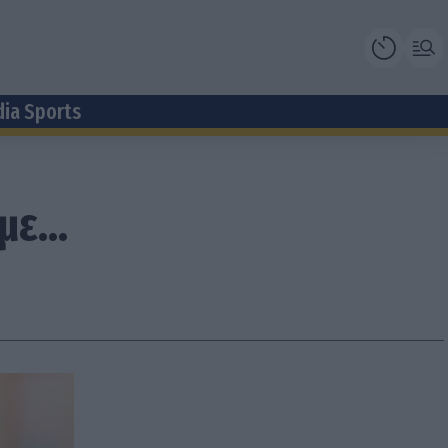
dia Sports
ε...