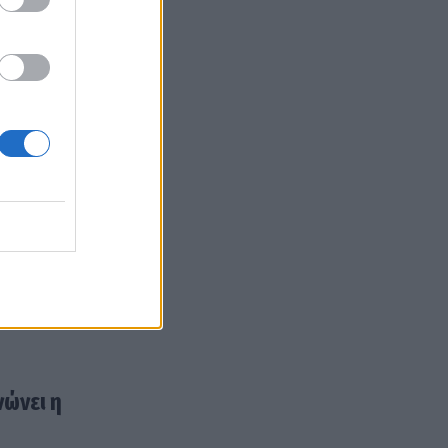
νώνει η