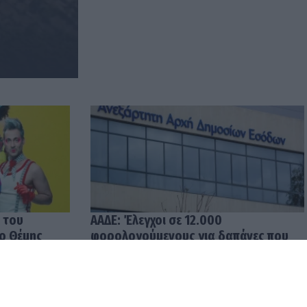
 του
ΑΑΔΕ: Έλεγχοι σε 12.000
 ο Θέμης
φορολογούμενους για δαπάνες που
υπερβαίνουν τα δηλωθέντα
εισοδήματα
04.08.2026 12:48