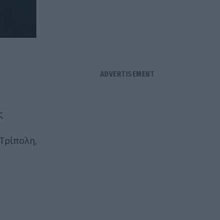
ς
Τρίπολη,