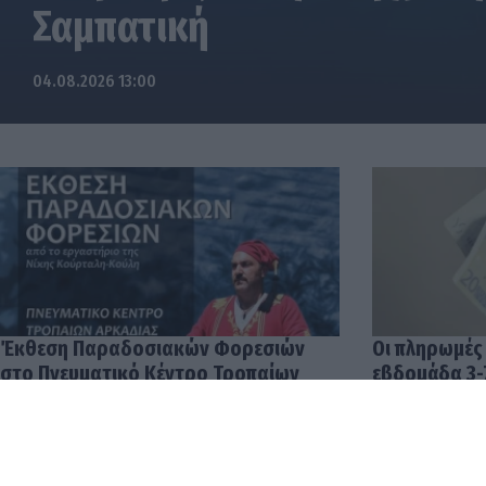
Σαμπατική
04.08.2026 13:00
Έκθεση Παραδοσιακών Φορεσιών
Οι πληρωμές
στο Πνευματικό Κέντρο Τροπαίων
εβδομάδα 3-
04.08.2026 12:57
03.08.2026 14: