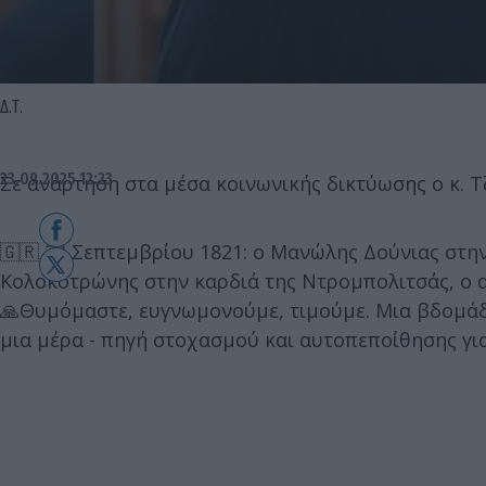
Δ.Τ.
23.09.2025 12:23
Σε ανάρτηση στα μέσα κοινωνικής δικτύωσης ο κ. Τ
🇬🇷 23 Σεπτεμβρίου 1821: ο Μανώλης Δούνιας στ
Κολοκοτρώνης στην καρδιά της Ντρομπολιτσάς, ο α
🙏Θυμόμαστε, ευγνωμονούμε, τιμούμε. Μια βδομάδα
μια μέρα - πηγή στοχασμού και αυτοπεποίθησης για