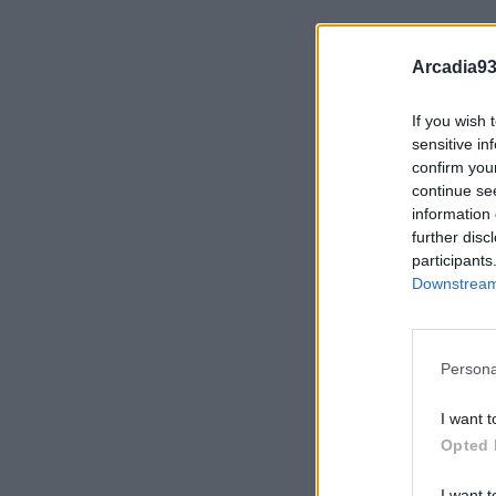
Arcadia93
If you wish 
sensitive in
confirm you
continue se
information 
further disc
participants
Downstream 
Persona
I want t
Opted 
I want t