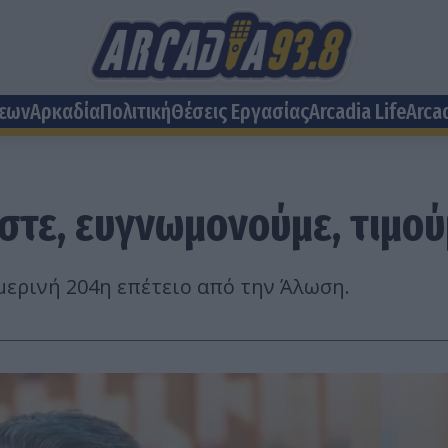
σεων
Αρκαδία
Πολιτική
Θέσεις Eργασίας
Arcadia Life
Arca
τε, ευγνωμονούμε, τιμούμ
ερινή 204η επέτειο από την Άλωση.