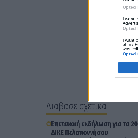
Opted 
I want 
Advertis
Opted 
I want t
of my P
was col
Opted 
Διάβασε σχετικά
Επετειακή εκδήλωση για τα 20
ΔΙΚΕ Πελοποννήσου