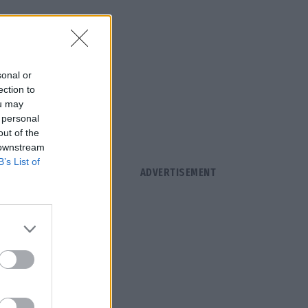
sonal or
ection to
ou may
 personal
out of the
 downstream
B’s List of