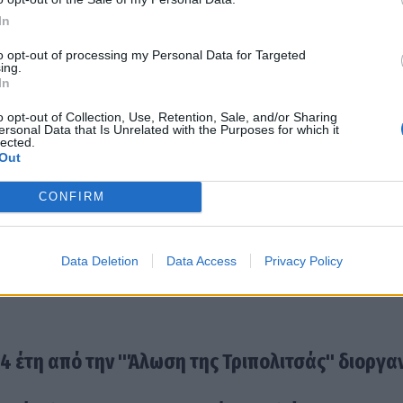
In
to opt-out of processing my Personal Data for Targeted
ing.
In
o opt-out of Collection, Use, Retention, Sale, and/or Sharing
ersonal Data that Is Unrelated with the Purposes for which it
lected.
Out
CONFIRM
Data Deletion
Data Access
Privacy Policy
4 έτη από την "Άλωση της Τριπολιτσάς" διοργα