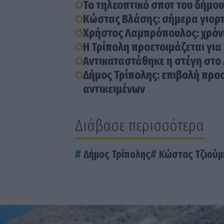
Το τηλεοπτικό σποτ του δήμου
Κώστας Βλάσης: σήμερα γιορτά
Χρήστος Λαμπρόπουλος: χρόνι
Η Τρίπολη προετοιμάζεται για 
Αντικαταστάθηκε η στέγη στο 
Δήμος Τρίπολης: επιβολή πρ
αντικειμένων
Διάβασε περισσότερα
Δήμος Τρίπολης
Κώστας Τζιούμ