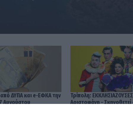
 από ΔΥΠΑ και e-ΕΦΚΑ την
Τρίπολη: ΕΚΚΛΗΣΙΑΖΟΥΣΕΣ
7 Αυγούστου
Αριστοφάνη - Σκηνοθετεί
Μουμουλίδης
58
04.08.2026 12:52