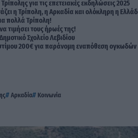
 Τρίπολης για τις επετειακές εκδηλώσεις 2025
ζει η Τρίπολη, η Αρκαδία και ολόκληρη η Ελλά
α πολλά Τρίπολη!
να τιμήσει τους ήρωές της!
Δημοτικό Σχολείο Λεβιδίου
οστίμου 200€ για παράνομη εναπόθεση ογκωδών
ης
Αρκαδία
Κοινωνία