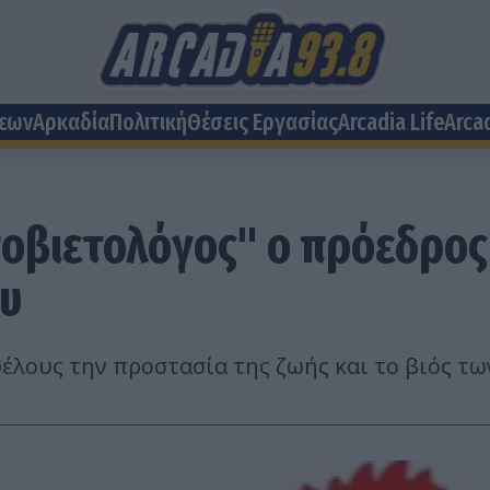
σεων
Αρκαδία
Πολιτική
Θέσεις Eργασίας
Arcadia Life
Arca
σοβιετολόγος" ο πρόεδρο
υ
οφέλους την προστασία της ζωής και το βιός 