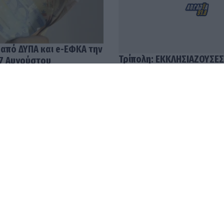
 από ΔΥΠΑ και e-ΕΦΚΑ την
Τρίπολη: ΕΚΚΛΗΣΙΑΖΟΥΣΕΣ
7 Αυγούστου
Αριστοφάνη - Σκηνοθετεί
Μουμουλίδης
58
04.08.2026 12:52
με τις υψηλότερες
Ανοίγει ο δρόμος για πλη