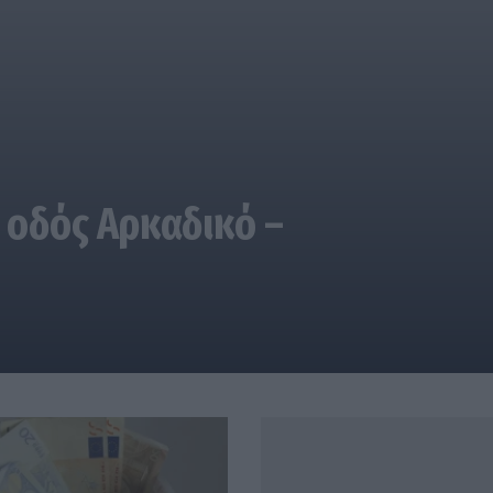
 οδός Αρκαδικό –