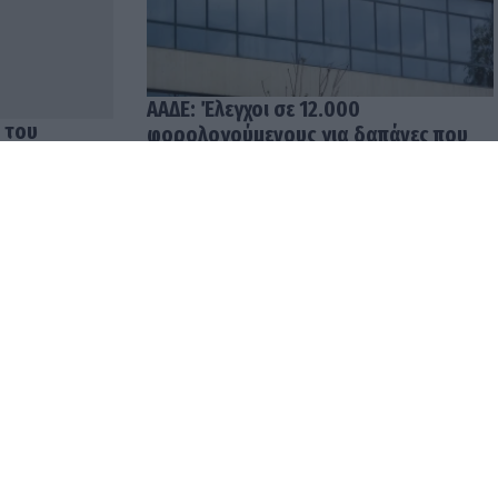
 του
ΑΑΔΕ: Έλεγχοι σε 12.000
 ο Θέμης
φορολογούμενους για δαπάνες που
υπερβαίνουν τα δηλωθέντα
εισοδήματα
04.08.2026 12:48
ρωμές σε
Ενοίκια: Υποχρεωτικές οι