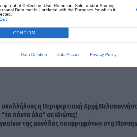
o opt-out of Collection, Use, Retention, Sale, and/or Sharing
ersonal Data that Is Unrelated with the Purposes for which it
lected.
Out
εριφερειακό Συμβούλιο Πελοποννήσου ότι η Περιφέ
στους - οφέλους την προστασία της ζωής και το βιό
CONFIRM
χρονικά σαν dealer των επιχειρηματικών συμφερόν
τεί ο κύριος Πρόεδρος.
Data Deletion
Data Access
Privacy Policy
ε υπαλλήλους η Περιφερειακή Αρχή Πελοποννήσ
"τα πάντα όλα" σε ιδιώτες!
εγκαίνια της μονάδας απορριμμάτων στη Μεσση