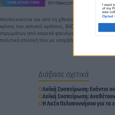
I want t
of my P
was col
Opted 
Αποδεικνύεται και από τη χθεσινή συζήτηση στο Π
κρίκος του αστικού κράτους, βάζει στο ζύγι του κό
στρωμάτων από καιρικά φαινόμενα. Λειτουργεί δια
πολιτική επιλογή που με υπερβάλλοντα ζήλο υπηρε
Διάβασε σχετικά
Λαϊκή Συσπείρωση: Ενάντια σ
Λαϊκή Συσπείρωση: Αναθέτουν 
Η ΛαΣυ Πελοποννήσου για τα 