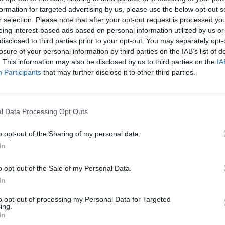
νωση πριν από 100 χρόνια, στην 1η δεκαετία της σο
formation for targeted advertising by us, please use the below opt-out s
ς, ότι με μεγάλες χιονοπτώσεις και παγετούς δεν έ
r selection. Please note that after your opt-out request is processed y
η Μόσχα αλλά σε όλη τη χώρα ακόμα και στη Σιβηρί
eing interest-based ads based on personal information utilized by us or
disclosed to third parties prior to your opt-out. You may separately opt-
losure of your personal information by third parties on the IAB’s list of
αρκεί λίγο χιόνι για να κλείσει η Αττική οδός, η εθ
. This information may also be disclosed by us to third parties on the
IA
 περιοχές, να κόβεται το ηλεκτρικό ρεύμα, όχι μόν
Participants
that may further disclose it to other third parties.
κίες της Αθήνας.
l Data Processing Opt Outs
o opt-out of the Sharing of my personal data.
In
o opt-out of the Sale of my Personal Data.
In
to opt-out of processing my Personal Data for Targeted
ing.
In