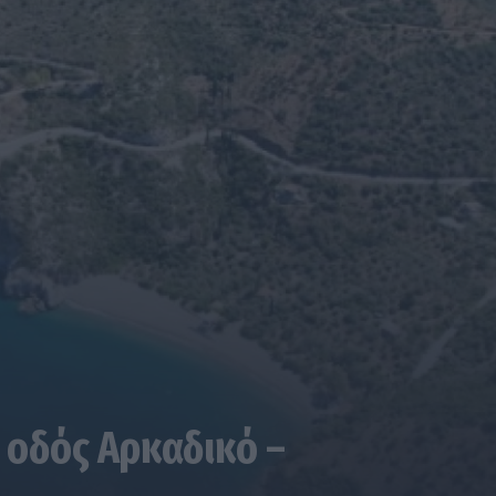
 οδός Αρκαδικό –