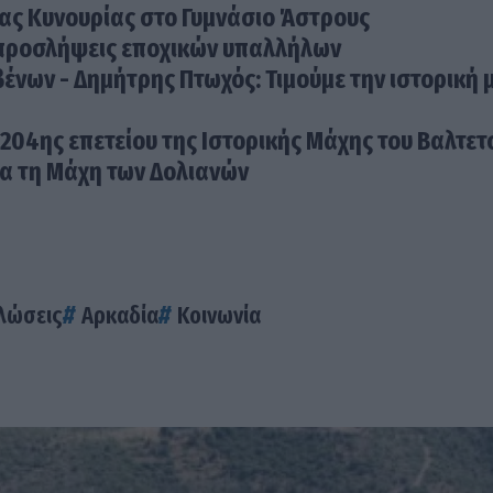
βένων - Δημήτρης Πτωχός: Τιμούμε την ιστορική 
204ης επετείου της Ιστορικής Μάχης του Βαλτετ
α τη Μάχη των Δολιανών
λώσεις
Αρκαδία
Κοινωνία