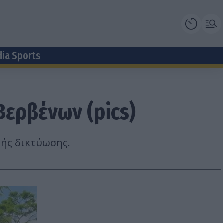
dia Sports
Βερβένων (pics)
κής δικτύωσης.