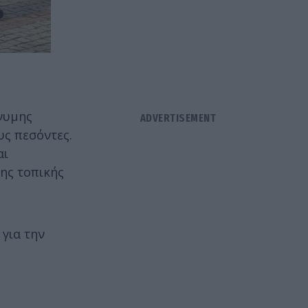
νυμης
υς πεσόντες.
αι
ης τοπικής
για την