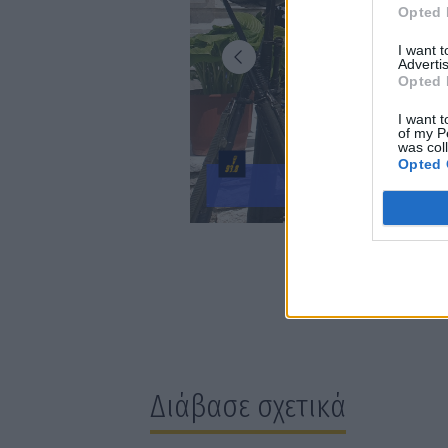
Opted 
I want 
Advertis
Opted 
I want t
of my P
was col
Opted 
Διάβασε σχετικά
Επίσκεψη του Δημάρχου Βόρει
Δήμος Βόρειας Κυνουρίας: 10