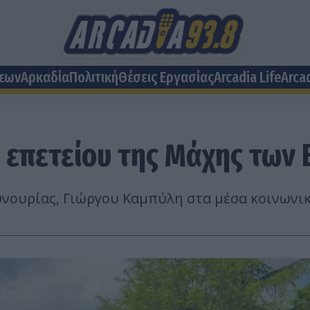
σεων
Αρκαδία
Πολιτική
Θέσεις Eργασίας
Arcadia Life
Arca
 επετείου της Μάχης των 
υνουρίας, Γιώργου Καμπύλη στα μέσα κοινωνι