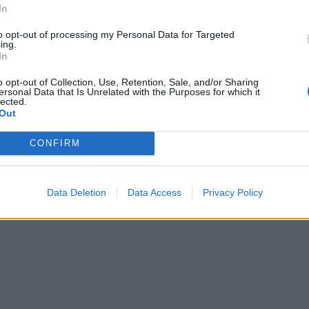
In
to opt-out of processing my Personal Data for Targeted
ing.
In
o opt-out of Collection, Use, Retention, Sale, and/or Sharing
ersonal Data that Is Unrelated with the Purposes for which it
lected.
Out
Gallery image
CONFIRM
Data Deletion
Data Access
Privacy Policy
ας Κυνουρίας στο Γυμνάσιο Άστρους
 προσλήψεις εποχικών υπαλλήλων