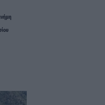
μνήμη
σίου