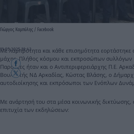
Γιώργος Καμπύλης / Facebook
11.05.2025 19:42
Με λαμπρότητα και κάθε επισημότητα εορτάστηκε 
μάχης. Πλήθος κόσμου και εκπροσώπων συλλόγων κ
Παρόντες ήταν και ο Αντιπεριφερειάρχης Π.Ε. Αρκ
Βουλευτής ΝΔ Αρκαδίας, Κώστας Βλάσης, ο Δήμαρχο
αυτοδιοίκησης και εκπρόσωποι των Ενόπλων Δυνά
Με ανάρτησή του στα μέσα κοινωνικής δικτύωσης, 
επιτυχία των εκδηλώσεων: