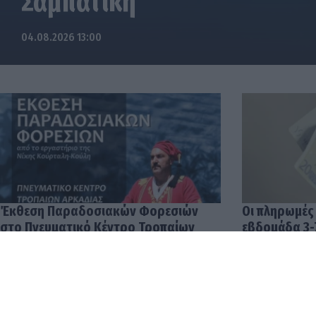
Έκθεση Παραδοσιακών Φορεσιών
Οι πληρωμές
στο Πνευματικό Κέντρο Τροπαίων
εβδομάδα 3-
04.08.2026 12:57
03.08.2026 14: