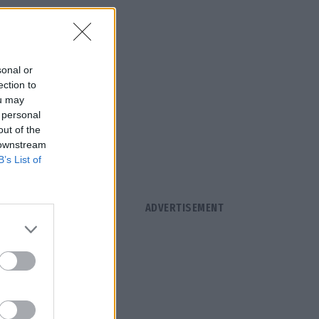
sonal or
ection to
ou may
 personal
out of the
 downstream
B’s List of