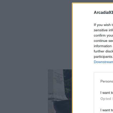
Arcadia93
If you wish 
sensitive in
confirm you
continue se
information 
further disc
participants
Downstream 
Persona
I want t
Opted 
I want t