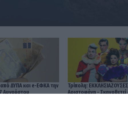
 από ΔΥΠΑ και e-ΕΦΚΑ την
Τρίπολη: ΕΚΚΛΗΣΙΑΖΟΥΣΕΣ
7 Αυγούστου
Αριστοφάνη - Σκηνοθετεί
Μουμουλίδης
58
04.08.2026 12:52