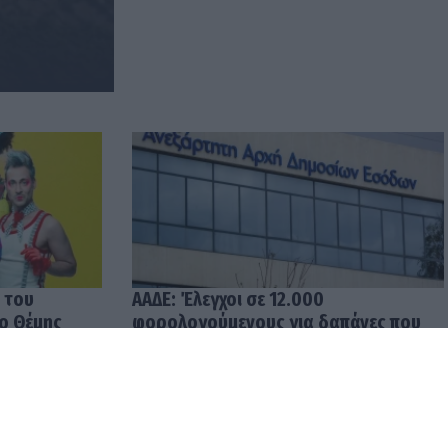
 του
ΑΑΔΕ: Έλεγχοι σε 12.000
 ο Θέμης
φορολογούμενους για δαπάνες που
υπερβαίνουν τα δηλωθέντα
εισοδήματα
04.08.2026 12:48