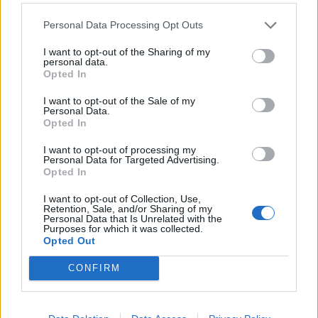
TOP 20 Ξένα
Personal Data Processing Opt Outs
1. Lady Gaga, Bruno Mars – Die with a smile
I want to opt-out of the Sharing of my
personal data.
Opted In
2. Doechii – Anxiety
I want to opt-out of the Sale of my
Personal Data.
Opted In
3. Teddy Swims – Bad dreams
I want to opt-out of processing my
Personal Data for Targeted Advertising.
Opted In
4. Lola Young – Messy
I want to opt-out of Collection, Use,
Retention, Sale, and/or Sharing of my
5. Rose and Bruno Mars – APT
Personal Data that Is Unrelated with the
Purposes for which it was collected.
Opted Out
6. Benson Boone- Beautiful things
CONFIRM
7. Teddy Swims – Lose control