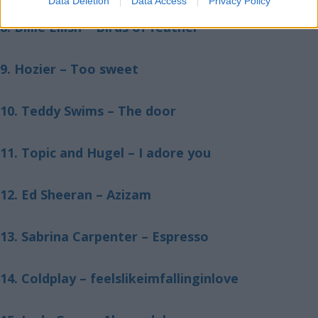
Data Deletion
Data Access
Privacy Policy
8. Billie Eilish – Birds of feather
9. Hozier – Too sweet
10. Teddy Swims – The door
11. Topic and Hugel – I adore you
12. Ed Sheeran – Azizam
13. Sabrina Carpenter – Espresso
14. Coldplay – feelslikeimfallinginlove