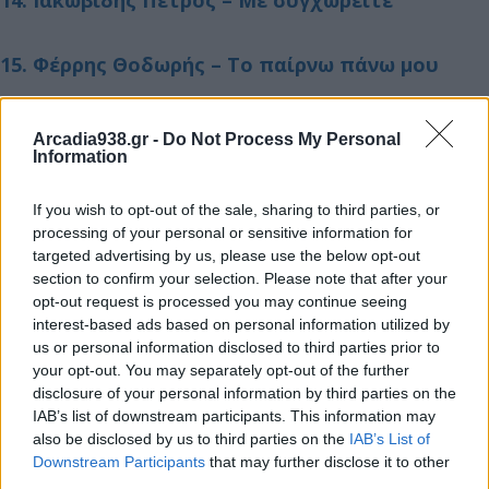
14. Ιακωβίδης Πέτρος – Με συγχωρείτε
15. Φέρρης Θοδωρής – Το παίρνω πάνω μου
16. Ρέμος Αντώνης – Ο άγγελος μου (live)
Arcadia938.gr -
Do Not Process My Personal
Information
17. Μαζωνάκης Γιώργος-Apon – Παιδί της
If you wish to opt-out of the sale, sharing to third parties, or
νύχτας
processing of your personal or sensitive information for
targeted advertising by us, please use the below opt-out
section to confirm your selection. Please note that after your
18. Νικηφόρος – Θα με κοιτάς στα μάτια
opt-out request is processed you may continue seeing
interest-based ads based on personal information utilized by
us or personal information disclosed to third parties prior to
19. Klavdia – Αστερομάτα
your opt-out. You may separately opt-out of the further
disclosure of your personal information by third parties on the
20. Λιόλιου Κ.-Φακίνος Γ. – Με γεια σου
IAB’s list of downstream participants. This information may
also be disclosed by us to third parties on the
IAB’s List of
Downstream Participants
that may further disclose it to other
third parties.