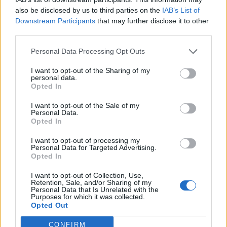
also be disclosed by us to third parties on the
IAB’s List of
Αξιοσημείωτο είναι ότι οι σεληνιακές εκλείψεις
Downstream Participants
that may further disclose it to other
third parties.
είναι απόλυτα ασφαλείς για παρατήρηση με γυμνό
μάτι, σε αντίθεση με τις ηλιακές εκλείψεις. Το μόνο
Personal Data Processing Opt Outs
που χρειάζεται για μια τέλεια θέα είναι μια
I want to opt-out of the Sharing of my
σκοτεινή τοποθεσία, μακριά από τα φώτα της
personal data.
Opted In
πόλης, και ένας καθαρός ουρανός.
I want to opt-out of the Sale of my
Personal Data.
Opted In
I want to opt-out of processing my
Personal Data for Targeted Advertising.
Opted In
I want to opt-out of Collection, Use,
Retention, Sale, and/or Sharing of my
Personal Data that Is Unrelated with the
Purposes for which it was collected.
Opted Out
CONFIRM