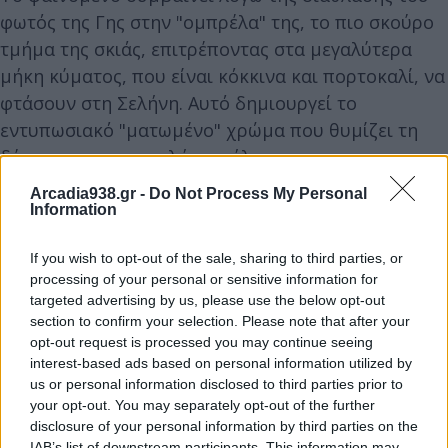
φωτός της Γης στην "ομπρέλα" της, το πιο σκούρο
τμήμα της σκιάς, επιτρέποντας στα μεγαλύτερα
μήκη κύματος, που είναι κόκκινα και πορτοκαλί, να
φτάσουν στη Σελήνη. Αυτό δημιουργεί το
εντυπωσιακό "ματωμένο" χρώμα που θυμίζει τη
δύση και την ανατολή του ήλιου.
Arcadia938.gr -
Do Not Process My Personal
Information
Οι καλύτερες συνθήκες παρατήρησης αναμένονται
στη Βόρεια και Νότια Αμερική, ενώ τμήματα της
If you wish to opt-out of the sale, sharing to third parties, or
Ευρώπης, της Αφρικής και της Ανατολικής Ασίας θα
processing of your personal or sensitive information for
παρακολουθήσουν το φαινόμενο σε διαφορετικές
targeted advertising by us, please use the below opt-out
φάσεις του. Το γεγονός θα είναι ορατό από τη Γη
section to confirm your selection. Please note that after your
opt-out request is processed you may continue seeing
χωρίς ειδικό εξοπλισμό, αν και τα κιάλια ή το
interest-based ads based on personal information utilized by
τηλεσκόπιο θα προσφέρουν ακόμα πιο
us or personal information disclosed to third parties prior to
εντυπωσιακή θέα, αποκαλύπτοντας λεπτομέρειες
your opt-out. You may separately opt-out of the further
disclosure of your personal information by third parties on the
στην επιφάνεια της Σελήνης καθώς αλλάζει χρώμα.
IAB’s list of downstream participants. This information may