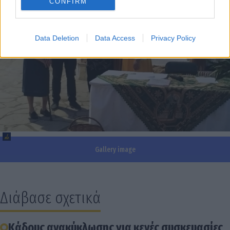
CONFIRM
Data Deletion
Data Access
Privacy Policy
Gallery image
Διάβασε σχετικά
Κάδους ανακύκλωσης για κενές συσκευασίες