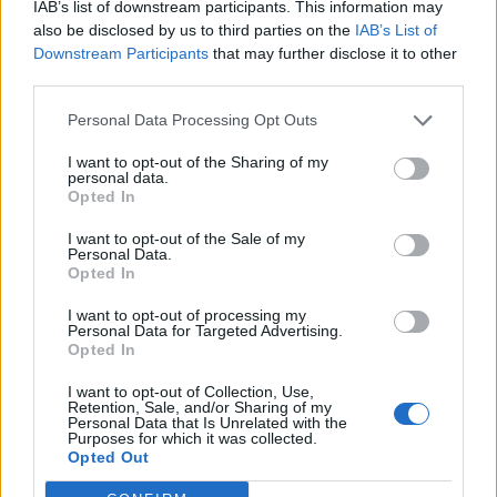
IAB’s list of downstream participants. This information may
Τσακώνικης ταυτότητας. Ως Δήμος, θα
also be disclosed by us to third parties on the
IAB’s List of
Downstream Participants
that may further disclose it to other
συνεχίσουμε να στηρίζουμε κάθε προσπάθεια που
third parties.
προβάλλει τον πολιτισμό, ενισχύει την τοπική
κοινωνία και προάγει την Τσακώνικη ταυτότητα.
Personal Data Processing Opt Outs
I want to opt-out of the Sharing of my
Ανανεώνουμε το ραντεβού μας για την επόμενη
personal data.
Opted In
χρονιά, με την ίδια αγάπη για την Τσακώνικη γη, τη
γλώσσα και την παράδοσή μας.
I want to opt-out of the Sale of my
Personal Data.
Opted In
«Τσου Τσάκωνε τσ’ ρίζες τ’ είνι βαθέες κι’
I want to opt-out of processing my
αθάνατες» – Οι ρίζες των Τσακώνων είναι βαθιές
Personal Data for Targeted Advertising.
Opted In
και αθάνατες.
I want to opt-out of Collection, Use,
Retention, Sale, and/or Sharing of my
Personal Data that Is Unrelated with the
Purposes for which it was collected.
Opted Out