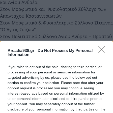
και Αγίου Ανδρέα.
Στον Μορφωτικό και Φυσιολατρικό Σύλλογο των
Απανταχού Καστανιτσιωτών
Στον Μορφωτικό & Φυσιολατρικό Σύλλογο Σίταινας
"Ο Άγιος Σώζων"
Στον Πολιτιστικό Σύλλογο Αγίου Ανδρέα – Πραστού
Αρκαδίας
Στους καλλιτέχνες και δημιουργούς που
Arcadia938.gr -
Do Not Process My Personal
Information
συμμετείχαν
Καθώς και σε όλους τους υποστηρικτές που
If you wish to opt-out of the sale, sharing to third parties, or
στάθηκαν αρωγοί αυτής της προσπάθειας.
processing of your personal or sensitive information for
targeted advertising by us, please use the below opt-out
section to confirm your selection. Please note that after your
opt-out request is processed you may continue seeing
Η μεγάλη συμμετοχή και η θερμή ανταπόκριση του
interest-based ads based on personal information utilized by
κοινού επιβεβαιώνουν τη σημασία της
us or personal information disclosed to third parties prior to
your opt-out. You may separately opt-out of the further
διοργάνωσης και ενισχύουν τον στόχο μας να
disclosure of your personal information by third parties on the
συνεχίσουμε την προβολή και διατήρηση της