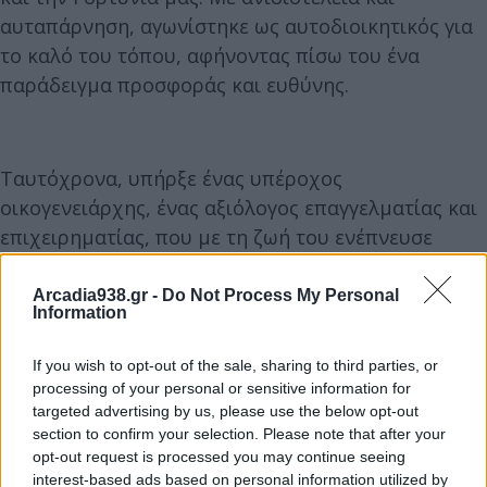
αυταπάρνηση, αγωνίστηκε ως αυτοδιοικητικός για
το καλό του τόπου, αφήνοντας πίσω του ένα
παράδειγμα προσφοράς και ευθύνης.
Ταυτόχρονα, υπήρξε ένας υπέροχος
οικογενειάρχης, ένας αξιόλογος επαγγελματίας και
επιχειρηματίας, που με τη ζωή του ενέπνευσε
σεβασμό και εκτίμηση.
Η απώλειά του μας γεμίζει όλους με θλίψη, αλλά η
Arcadia938.gr -
Do Not Process My Personal
Information
μνήμη του θα μείνει ζωντανή μέσα από το έργο του
και την αγάπη που πρόσφερε απλόχερα στους
If you wish to opt-out of the sale, sharing to third parties, or
γύρω του.
processing of your personal or sensitive information for
Εκφράζω τα θερμότερα συλλυπητήριά μου στην
targeted advertising by us, please use the below opt-out
section to confirm your selection. Please note that after your
σύζυγο του Ντίνα, στα παιδιά και στα εγγόνια του
opt-out request is processed you may continue seeing
και σε όλους στους οικείους του.
interest-based ads based on personal information utilized by