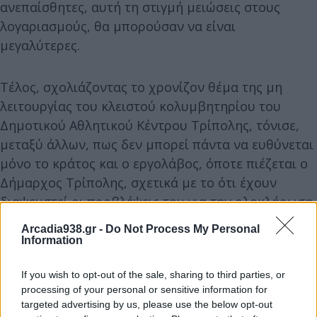
ανεπαίσθητες, αυτή τη στιγμή μειώσεις στους
λογαριασμούς, θα μπορούσαν να είναι
μεγαλύτερες.
Τέλος, σχολιάζοντας το χρονίζον θέμα της μη
λειτουργίας του κλειστού κολυμβητηρίου του
Δημοτικού Αθλητικού Κέντρου Τρίπολης, τόνισε,
μεταξύ άλλων, πως δεν μπορεί πάντα να ευθύνεται
μόνο το κράτος και ο εργολάβος, όποτε πιέζεται ο
Δήμαρχος Τρίπολης, σχετικά με το ότι έχουν
διαψευστεί οι προβλέψεις του για την ολοκλήρωση
του έργου.
Arcadia938.gr -
Do Not Process My Personal
Information
If you wish to opt-out of the sale, sharing to third parties, or
processing of your personal or sensitive information for
targeted advertising by us, please use the below opt-out