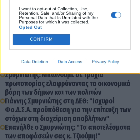
I want to opt-out of Collection, Use,
Retention, Sale, and/or Sharing of my
Personal Data that Is Unrelated with the
Purposes for which it was collected.
Opted Out
CONFIRM
Διάβασε σχετικά
Data Deletion
Data Access
Privacy Policy
Σμυρνιώτης: Μπαίνουμε σε τροχιά
πρωτοπορίας ελαφρύνοντας τα οικονομικά
βάρη των δήμων και των πολιτών
Γιάννης Σμυρνιώτης στη ΔΕΘ: "Ισχυροί
Φο.Δ.Σ.Α. προϋπόθεση για την επίτευξη των
στόχων στη διαχείριση αποβλήτων"
Επανήλθε ο Σμυρνιώτης: "Τα αποτελέσματα
των αποφάσεών σας κ. Τζιούμη!"