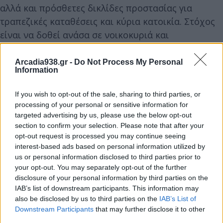
αλλά και πρόσθετες δικλίδες προστασίας για
τραπεζικές καταθέσεις και κύρια κατοικία. Στόχος
είναι να δοθεί ανάσα σε νοικοκυριά και
επαγγελματίες, σε μια περίοδο όπου το ιδιωτικό
χρέος εξακολουθεί να κινείται σε ιδιαίτερα υψηλά
Arcadia938.gr -
Do Not Process My Personal
Information
επίπεδα.
If you wish to opt-out of the sale, sharing to third parties, or
Μέχρι το φθινόπωρο αναμένεται να τεθούν
processing of your personal or sensitive information for
σταδιακά σε εφαρμογή επτά βασικές παρεμβάσεις
targeted advertising by us, please use the below opt-out
section to confirm your selection. Please note that after your
που αλλάζουν το τοπίο στη διαχείριση των χρεών.
opt-out request is processed you may continue seeing
interest-based ads based on personal information utilized by
Δες αναλυτικά ποιες είναι οι επτά αλλαγές και
us or personal information disclosed to third parties prior to
your opt-out. You may separately opt-out of the further
πώς μπορούν να επηρεάσουν τα δικά σου χρέη
disclosure of your personal information by third parties on the
και τις οικονομικές σου υποχρεώσεις
IAB’s list of downstream participants. This information may
also be disclosed by us to third parties on the
IAB’s List of
Downstream Participants
that may further disclose it to other
third parties.