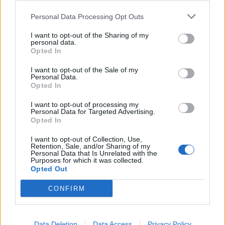
Διάβασε σχετικά
Personal Data Processing Opt Outs
Politis.gov.gr: Δείτε πώς λειτουργεί η νέα
I want to opt-out of the Sharing of my
personal data.
ψηφιακή πλατφόρμα για τις αιτήσεις πολιτών
Opted In
στο Δημόσιο
I want to opt-out of the Sale of my
Κομισιόν: Θετικά μηνύματα για τα δημόσια
Personal Data.
Opted In
οικονομικά, προειδοποιήσεις για τέσσερις
επίμονες αδυναμίες
I want to opt-out of processing my
Personal Data for Targeted Advertising.
Έρχεται νέα δημοσιοποίηση οφειλετών: Ποιοι
Opted In
κινδυνεύουν να βρεθούν στη λίστα της ΑΑΔΕ
I want to opt-out of Collection, Use,
και του ΕΦΚΑ
Retention, Sale, and/or Sharing of my
Personal Data that Is Unrelated with the
Κατατέθηκε στη Βουλή το νέο πολυνομοσχέδιο
Purposes for which it was collected.
Opted Out
του ΥΠΕΘΟΟ με παρεμβάσεις για μισθούς,
χρέη και ενέργεια
CONFIRM
Διάβασε περισσότερα
Data Deletion
Data Access
Privacy Policy