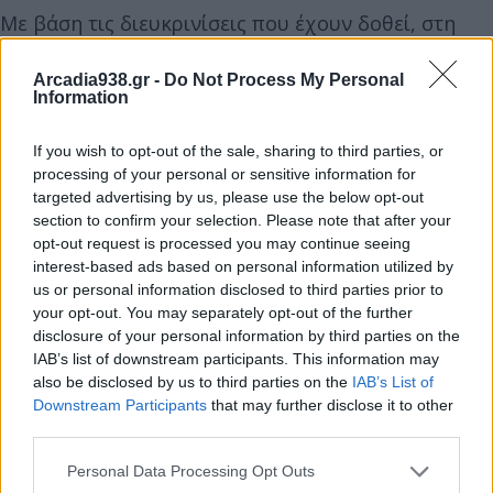
Με βάση τις διευκρινίσεις που έχουν δοθεί, στη
ρύθμιση μπορούν να ενταχθούν οφειλές που
αφορούν χρονικές περιόδους έως και τις 31
Arcadia938.gr -
Do Not Process My Personal
Information
Δεκεμβρίου 2023. Απαραίτητη προϋπόθεση είναι τα
συγκεκριμένα χρέη να μην βρίσκονταν σε ενεργή
If you wish to opt-out of the sale, sharing to third parties, or
ρύθμιση στις 21 Απριλίου 2026 ή να μην έχουν ήδη
processing of your personal or sensitive information for
targeted advertising by us, please use the below opt-out
υπαχθεί σε διαδικασία ρύθμισης μέχρι την
section to confirm your selection. Please note that after your
ημερομηνία υποβολής της αίτησης.
opt-out request is processed you may continue seeing
interest-based ads based on personal information utilized by
us or personal information disclosed to third parties prior to
Δες αναλυτικά ποιοι μπορούν να ενταχθούν
your opt-out. You may separately opt-out of the further
στη ρύθμιση και ποια βήματα απαιτούνται για
disclosure of your personal information by third parties on the
την υποβολή αίτησης
IAB’s list of downstream participants. This information may
also be disclosed by us to third parties on the
IAB’s List of
Downstream Participants
that may further disclose it to other
third parties.
Διάβασε σχετικά
Personal Data Processing Opt Outs