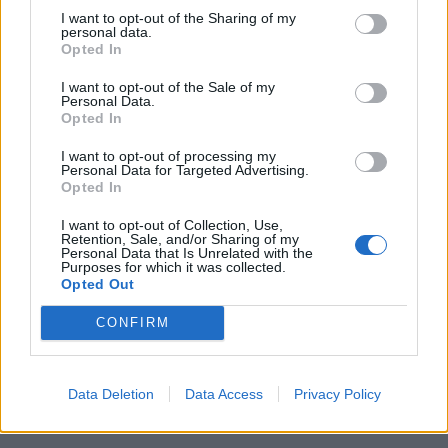
Ο e-ΕΦΚΑ αξιοποιεί την ακίνητη περιουσία
I want to opt-out of the Sharing of my
personal data.
του, ξεκινώντας από επτά ακίνητα σε Αθήνα
Opted In
και Θεσσαλονίκη
I want to opt-out of the Sale of my
Έρχεται νέα δημοσιοποίηση οφειλετών: Ποιοι
Personal Data.
Opted In
κινδυνεύουν να βρεθούν στη λίστα της ΑΑΔΕ
και του ΕΦΚΑ
I want to opt-out of processing my
Personal Data for Targeted Advertising.
Ο "χάρτης" των πληρωμών από e-ΕΦΚΑ και
Opted In
ΔΥΠΑ από 1 έως 5 Iουνίου
I want to opt-out of Collection, Use,
Ρύθμιση 72 δόσεων για χρέη στον ΕΦΚΑ: Όσα
Retention, Sale, and/or Sharing of my
Personal Data that Is Unrelated with the
χρειάζεται να γνωρίζεις πριν την αίτηση
Purposes for which it was collected.
Opted Out
CONFIRM
Διάβασε περισσότερα
Ελλάδα
Επιχειρήσεις
Κοινωνία
Οικονομία
Data Deletion
Data Access
Privacy Policy