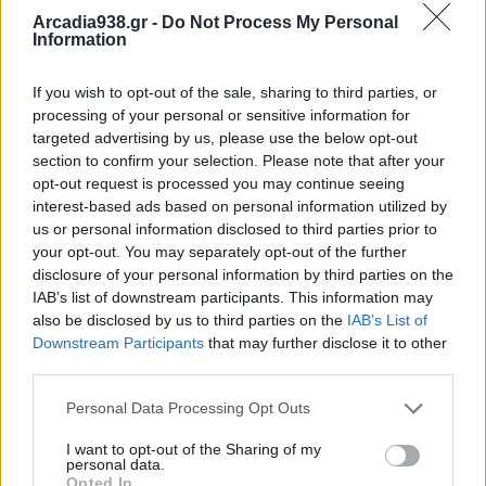
τραυματισμό του.
Arcadia938.gr -
Do Not Process My Personal
Information
Προανάκριση διενεργεί το Αστυνομικό Τμήμα
If you wish to opt-out of the sale, sharing to third parties, or
Βέλου-Βόχας.
processing of your personal or sensitive information for
targeted advertising by us, please use the below opt-out
section to confirm your selection. Please note that after your
opt-out request is processed you may continue seeing
Διάβασε σχετικά
interest-based ads based on personal information utilized by
us or personal information disclosed to third parties prior to
your opt-out. You may separately opt-out of the further
Κάνναβη, κοκαΐνη και μεθαμφεταμίνη
disclosure of your personal information by third parties on the
εντόπισε ο αστυνομικός έλεγχος στην Αρκαδία
IAB’s list of downstream participants. This information may
also be disclosed by us to third parties on the
IAB’s List of
Δύο νεκροί μέσα σε 24 ώρες στην Αργολίδα!
Downstream Participants
that may further disclose it to other
Για ναρκωτικά, επικίνδυνη οδήγηση και
third parties.
απείθεια κατηγορείται 21χρονος
Personal Data Processing Opt Outs
Τα δρομολόγια των Κινητών Αστυνομικών
Μονάδων για την ερχόμενη εβδομάδα
I want to opt-out of the Sharing of my
personal data.
Νεκρός εντοπίστηκε αλλοδαπός εργάτης γης
Opted In