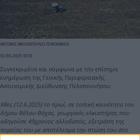
ΑΝΤΩΝΗΣ ΝΙΚΟΛΟΠΟΥΛΟΣ/EUROKINISSI
13.06.2025 10:13
Συγκεκριμένα και σύμφωνα με την επίσημη
ενημέρωση της Γενικής Περιφερειακής
Αστυνομικής Διεύθυνσης Πελοποννήσου:
Χθες (12.6.2025) το πρωί, σε τοπική κοινότητα του
δήμου Βέλου-Βόχας, γεωργικός ελκυστήρας που
οδηγούσε 49χρονος αλλοδαπός, εξετράπη της
πορείας του με αποτέλεσμα την πτώση του στο
έδαφος και το θανάσιμο