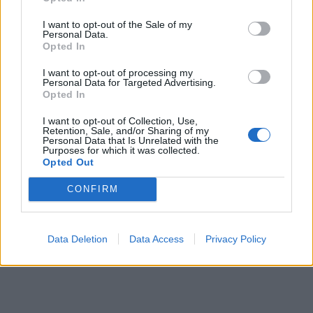
στο Αγρίδι του δήμου Πύργου
I want to opt-out of the Sale of my
Καθαρισμός ρεμάτων και χειμάρρων σε Βέλο-
Personal Data.
Opted In
Βόχα και Νεμέα από την Περιφέρεια
Πελοποννήσου
I want to opt-out of processing my
Personal Data for Targeted Advertising.
Νεκρός 67χρονος γεωργός από ανατροπή
Opted In
τρακτέρ στο Σπάθαρη
I want to opt-out of Collection, Use,
Retention, Sale, and/or Sharing of my
Personal Data that Is Unrelated with the
Purposes for which it was collected.
Διάβασε περισσότερα
Opted Out
CONFIRM
Πελοπόννησος
Αστυνομικό ρεπορτάζ
Κοινωνία
Data Deletion
Data Access
Privacy Policy