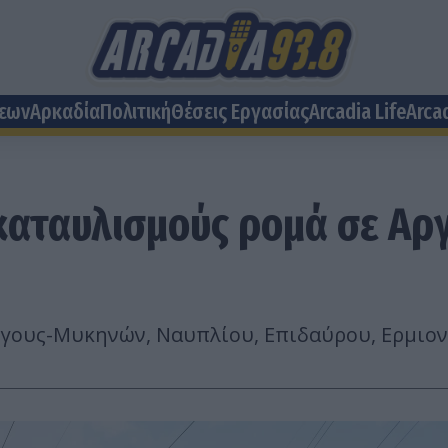
σεων
Αρκαδία
Πολιτική
Θέσεις Eργασίας
Arcadia Life
Arca
 καταυλισμούς ρομά σε Αργ
ργους-Μυκηνών, Ναυπλίου, Επιδαύρου, Ερμιον