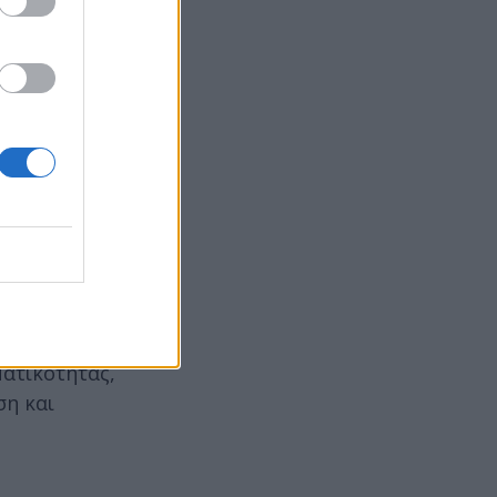
ή ύδατος.
κτρικό
α
ματικότητας,
ση και