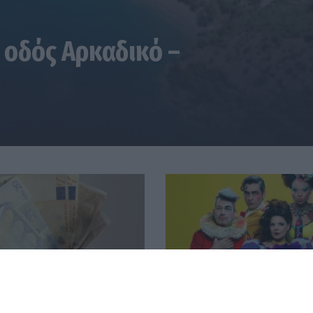
 οδός Αρκαδικό –
 από ΔΥΠΑ και e-ΕΦΚΑ την
Τρίπολη: ΕΚΚΛΗΣΙΑΖΟΥΣΕΣ
7 Αυγούστου
Αριστοφάνη - Σκηνοθετεί