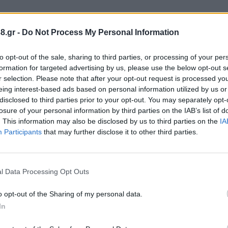
8.gr -
Do Not Process My Personal Information
to opt-out of the sale, sharing to third parties, or processing of your per
formation for targeted advertising by us, please use the below opt-out s
r selection. Please note that after your opt-out request is processed y
ν -6- άτομα, ενώ συνελήφθησαν -4- άτομα, για τα κ
eing interest-based ads based on personal information utilized by us or
disclosed to third parties prior to your opt-out. You may separately opt-
losure of your personal information by third parties on the IAB’s list of
. This information may also be disclosed by us to third parties on the
IA
σμού
Participants
that may further disclose it to other third parties.
l Data Processing Opt Outs
o opt-out of the Sharing of my personal data.
In