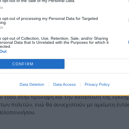
o opt-out of the Sale of my Personal Data.
In
to opt-out of processing my Personal Data for Targeted
ing.
In
o opt-out of Collection, Use, Retention, Sale, and/or Sharing
ersonal Data that Is Unrelated with the Purposes for which it
 -3- άτομα, ενώ συνελήφθησαν -3- άτομα, για κλοπ
lected.
Out
σχέθηκαν -12- ναρκωτικά δισκία και -10- μέτρα ηλε
CONFIRM
ς του Κώδικα Οδικής Κυκλοφορίας, ενώ στη Λακωνί
οφορίας.
Data Deletion
Data Access
Privacy Policy
ύν τόσο στην πρόληψη και την καταστολή της εγκλη
των πολιτών, ενώ θα συνεχιστούν με αμείωτη έντα
 Πελοποννήσου.