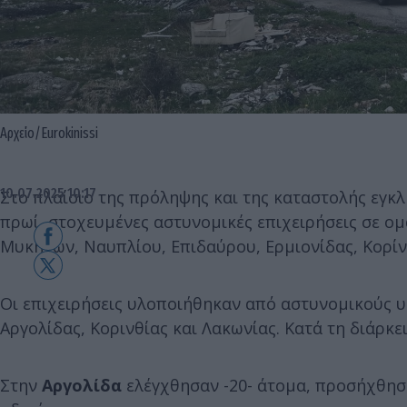
Αρχείο/Eurokinissi
10.07.2025 10:17
Στο πλαίσιο της πρόληψης και της καταστολής εγκλ
πρωί, στοχευμένες αστυνομικές επιχειρήσεις σε ομ
Μυκηνών, Ναυπλίου, Επιδαύρου, Ερμιονίδας, Κορίν
Οι επιχειρήσεις υλοποιήθηκαν από αστυνομικούς 
Αργολίδας, Κορινθίας και Λακωνίας. Κατά τη διάρκ
Στην
Αργολίδα
ελέγχθησαν -20- άτομα, προσήχθησα