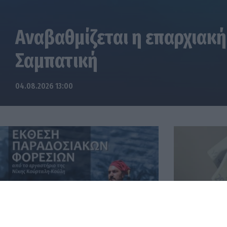
Αναβαθμίζεται η επαρχιακή
Σαμπατική
04.08.2026 13:00
Έκθεση Παραδοσιακών Φορεσιών
Οι πληρωμές
στο Πνευματικό Κέντρο Τροπαίων
εβδομάδα 3-