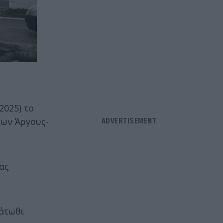
2025) το
μων Άργους-
ας
κάτωθι