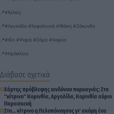
📍#Κιλκίς
📍#Λευκάδα #Κεφαλονιά #Ιθάκη #Ζάκυνθο
📍#Χίο #Ψαρά #Σάμο #Ικαρία
📍#Ηράκλειο
Διάβασε σχετικά
Χάρτης πρόβλεψης κινδύνου πυρκαγιάς: Στο
"κίτρινο" Κορινθία, Αργολίδα, Κορινθία αύριο
Παρασκευή
Στο... κίτρινο η Πελοπόννησος γι' ακόμη ένα