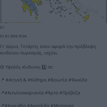
Δ.Τ.
07.07.2026 15:04
Γι' αύριο, Τετάρτη, όσον αφορά την πρόβλεψη
κινδύνου πυρκαγιάς, ισχύει:
🟡 Υψηλός κίνδυνος 3️⃣ σε:
📍 #Αττική & #Κύθηρα #Βοιωτία #Φωκίδα
📍#Αιτωλοακαρνανία #Άρτα #Πρέβεζα
📍#Κορινθία #Αργολίδα #Μεσσηνία