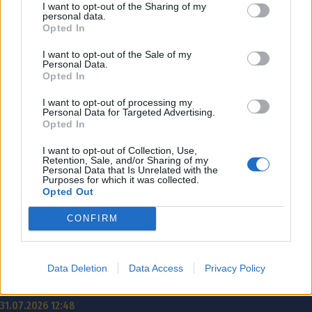
I want to opt-out of the Sharing of my
personal data.
Opted In
I want to opt-out of the Sale of my
Personal Data.
Opted In
I want to opt-out of processing my
Personal Data for Targeted Advertising.
Opted In
I want to opt-out of Collection, Use,
Retention, Sale, and/or Sharing of my
Personal Data that Is Unrelated with the
Purposes for which it was collected.
Opted Out
CONFIRM
Νέα Πελοπόννησος: Ο «Μητσοτακισμός» διαλύει
Data Deletion
Data Access
Privacy Policy
την Αυτοδιοίκηση!
31.07.2026 12:48