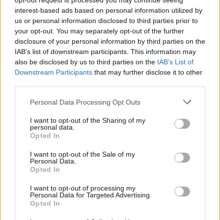
opt-out request is processed you may continue seeing
interest-based ads based on personal information utilized by
- 13.000.000 ευρώ σε 12.000 δικαιούχους στο
us or personal information disclosed to third parties prior to
πλαίσιο επιδοτούμενων προγραμμάτων
your opt-out. You may separately opt-out of the further
απασχόλησης και
disclosure of your personal information by third parties on the
IAB’s list of downstream participants. This information may
also be disclosed by us to third parties on the
IAB’s List of
- 1.800.000 ευρώ σε 3.000 δικαιούχους
Downstream Participants
that may further disclose it to other
προγραμμάτων κοινωφελούς χαρακτήρα.
third parties.
Personal Data Processing Opt Outs
Διάβασε σχετικά
I want to opt-out of the Sharing of my
personal data.
Opted In
Επίδομα έως 750 ευρώ από τη ΔΥΠΑ: Ποιοι
I want to opt-out of the Sale of my
μπορούν να το λάβουν και πότε καταβάλλεται
Personal Data.
Opted In
Νέο voucher 750 ευρώ από τη ΔΥΠΑ για
εργαζόμενους – Ποιοι μπορούν να το πάρουν
I want to opt-out of processing my
Personal Data for Targeted Advertising.
και πώς γίνεται η αίτηση
Opted In
Με προβλήματα η επιστροφή των εκδρομέων