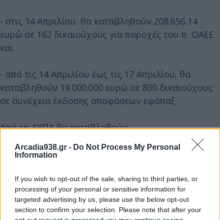
- στις 14 Απριλίου, θα καταβληθούν 208.656,14
ευρώ σε 162 δικαιούχους για παροχές του π. ΟΑΕΕ
και
- από τις 14 Απριλίου έως τις 17 Απριλίου, θα
καταβληθούν 19.000.000 ευρώ σε 800 δικαιούχους
σε συνέχεια έκδοσης αποφάσεων εφάπαξ.
Από τη ΔΥΠΑ θα καταβληθούν:
Arcadia938.gr -
Do Not Process My Personal
- 12.000.000 ευρώ σε 20.000 δικαιούχους για
Information
επιδόματα ανεργίας και λοιπά επιδόματα,
If you wish to opt-out of the sale, sharing to third parties, or
processing of your personal or sensitive information for
- 3.000.000 ευρώ σε 4.000 μητέρες για επιδοτούμενη
targeted advertising by us, please use the below opt-out
άδεια μητρότητας,
section to confirm your selection. Please note that after your