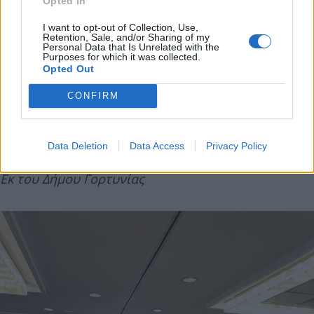
Opted In
τους έργο, διαβεβαιώνοντας ότι η Δημοτική Αρχή
θα στέκεται σταθερά αρωγός σε κάθε πρωτοβουλία
I want to opt-out of Collection, Use,
Retention, Sale, and/or Sharing of my
που αναδεικνύει τον τόπο και υπηρετεί τον
Personal Data that Is Unrelated with the
Purposes for which it was collected.
άνθρωπο. Παράλληλα, ευχήθηκε το νέο έτος να
Opted Out
είναι γεμάτο υγεία, δημιουργικότητα και δράσεις
CONFIRM
που κρατούν ζωντανή την ταυτότητα, την ιστορία
και το πνεύμα του τόπου.
Data Deletion
Data Access
Privacy Policy
Εκ του Δήμου Γορτυνίας