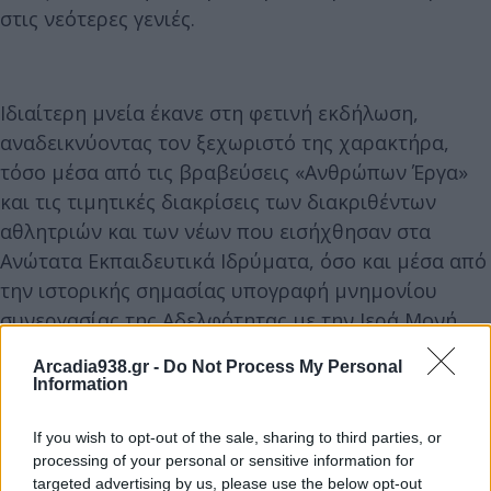
στις νεότερες γενιές.
Ιδιαίτερη μνεία έκανε στη φετινή εκδήλωση,
αναδεικνύοντας τον ξεχωριστό της χαρακτήρα,
τόσο μέσα από τις βραβεύσεις «Ανθρώπων Έργα»
και τις τιμητικές διακρίσεις των διακριθέντων
αθλητριών και των νέων που εισήχθησαν στα
Ανώτατα Εκπαιδευτικά Ιδρύματα, όσο και μέσα από
την ιστορικής σημασίας υπογραφή μνημονίου
συνεργασίας της Αδελφότητας με την Ιερά Μονή
Ασωμάτων Πετράκη.
Arcadia938.gr -
Do Not Process My Personal
Information
If you wish to opt-out of the sale, sharing to third parties, or
processing of your personal or sensitive information for
targeted advertising by us, please use the below opt-out