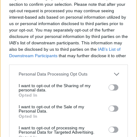
section to confirm your selection. Please note that after your
opt-out request is processed you may continue seeing
interest-based ads based on personal information utilized by
us or personal information disclosed to third parties prior to
your opt-out. You may separately opt-out of the further
disclosure of your personal information by third parties on the
IAB’s list of downstream participants. This information may
also be disclosed by us to third parties on the
IAB’s List of
Downstream Participants
that may further disclose it to other
third parties.
«Μια συνεργασία με βαθύ συμβολισμό λόγω του
Personal Data Processing Opt Outs
Δημητσανίτη κτήτορα της Μονής, Παρθένιου
I want to opt-out of the Sharing of my
Πετράκη, που ενώνει το παρελθόν με το μέλλον,
personal data.
Opted In
βασισμένη στην πίστη, την ιστορική μνήμη και τον
πολιτισμό.», ανέφερε χαρακτηριστικά ο κος
I want to opt-out of the Sale of my
Personal Data.
Κούλης. Κλείνοντας συνεχάρη τον Πρόεδρο, το
Opted In
Διοικητικό Συμβούλιο και όλα τα μέλη της
I want to opt-out of processing my
Αδελφότητας για το πολυσχιδές και ουσιαστικό
Personal Data for Targeted Advertising.