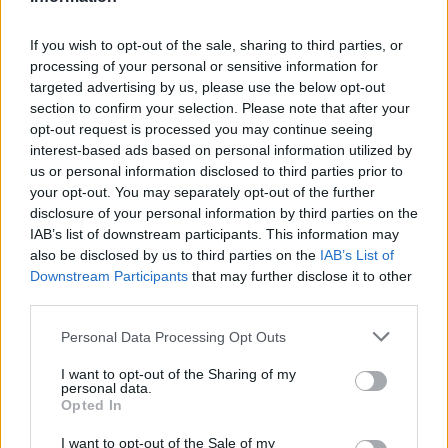
Klavdia – «Αστερομάτα»
If you wish to opt-out of the sale, sharing to third parties, or
Κωνσταντίνος Χριστοφόρου & Κώστας
processing of your personal or sensitive information for
Καραφώτης – «Παράδεισος»
targeted advertising by us, please use the below opt-out
Georgina Kalais & John Vlaseros – «High
section to confirm your selection. Please note that after your
opt-out request is processed you may continue seeing
Road»
interest-based ads based on personal information utilized by
BARBZ – «Sirens»
us or personal information disclosed to third parties prior to
your opt-out. You may separately opt-out of the further
Evangelia – «Vále»
disclosure of your personal information by third parties on the
Dinamiss – «Odyssey»
IAB’s list of downstream participants. This information may
also be disclosed by us to third parties on the
IAB’s List of
Nafsica – «Unhurt Me»
Downstream Participants
that may further disclose it to other
third parties.
Xannova Xan – «Play It!»
Personal Data Processing Opt Outs
Αναφορικά με την ψηφοφορία, η επιλογή του
I want to opt-out of the Sharing of my
νικητή θα γίνει με συνδυασμό ψήφων. Το
50%
θα
personal data.
Opted In
έρθει από το κοινό μέσω televoting,
25%
από
ελληνική κριτική επιτροπή και
25%
από διεθνή
I want to opt-out of the Sale of my