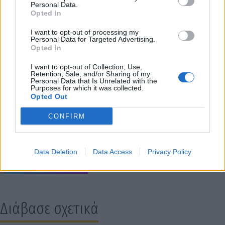
Personal Data.
κριτική επιτροπή. Πρόεδρος της ελληνικής
Opted In
επιτροπής θα είναι ο Μιχάλης Χατζηγιάννης.
I want to opt-out of processing my
Personal Data for Targeted Advertising.
Opted In
I want to opt-out of Collection, Use,
Retention, Sale, and/or Sharing of my
Personal Data that Is Unrelated with the
Purposes for which it was collected.
Opted Out
CONFIRM
Data Deletion
Data Access
Privacy Policy
Διάβασε σχετικά