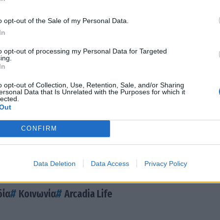
ohalco μετά την απώλεια του Νικόλαου Στασινόπ
o opt-out of the Sale of my Personal Data.
 τους απαγχονισθέντες της οδού Ταξιαρχών
In
οτέ, το 7ο Χορωδιακό Φεστιβάλ του Πανός στην
to opt-out of processing my Personal Data for Targeted
ing.
In
ν στη Μεγαλόπολη
o opt-out of Collection, Use, Retention, Sale, and/or Sharing
α της Αικατερίνης Πολυμέρου-Καμηλάκη στο
ersonal Data that Is Unrelated with the Purposes for which it
lected.
Out
ρεύοντας χωρίς σπατάλη στο Στασινοπούλειο
CONFIRM
Data Deletion
Data Access
Privacy Policy
δία
Κοινωνία
Arcadia Life