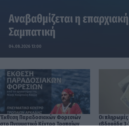
Αναβαθμίζεται η επαρχιακή
Σαμπατική
04.08.2026 13:00
Έκθεση Παραδοσιακών Φορεσιών
Οι πληρωμές
στο Πνευματικό Κέντρο Τροπαίων
εβδομάδα 3-