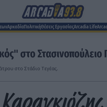
σεων
Αρκαδία
Πολιτική
Θέσεις Eργασίας
Arcadia Life
Arca
κός" στο Στασινοπούλειο 
άτρου στο Στάδιο Τεγέας.