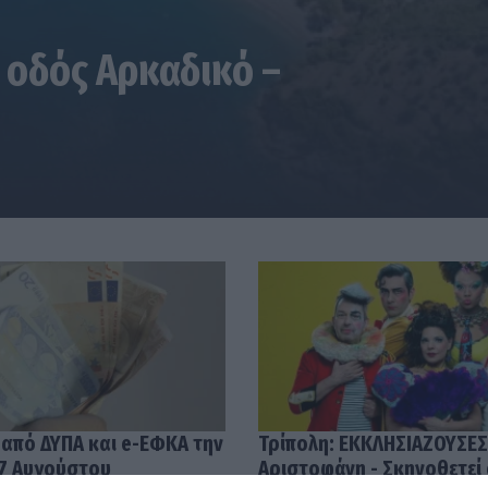
 οδός Αρκαδικό –
 από ΔΥΠΑ και e-ΕΦΚΑ την
Τρίπολη: ΕΚΚΛΗΣΙΑΖΟΥΣΕΣ
7 Αυγούστου
Αριστοφάνη - Σκηνοθετεί