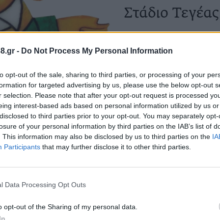
8.gr -
Do Not Process My Personal Information
to opt-out of the sale, sharing to third parties, or processing of your per
ειο Πολιτιστικό Κέντρο στην αίθουσα Θεάτρου στο 
formation for targeted advertising by us, please use the below opt-out s
ης γραμματικός».
r selection. Please note that after your opt-out request is processed y
eing interest-based ads based on personal information utilized by us or
disclosed to third parties prior to your opt-out. You may separately opt-
losure of your personal information by third parties on the IAB’s list of
. This information may also be disclosed by us to third parties on the
IA
Participants
that may further disclose it to other third parties.
l Data Processing Opt Outs
ο Στασινοπούλειο Πολιτιστικό Κέντρο
o opt-out of the Sharing of my personal data.
τρο του Ιδρύματος Μιχαήλ Ν. Στασινόπουλος στο
In