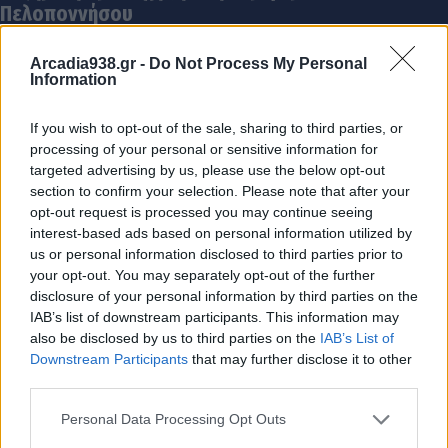
Πελοποννήσου
31.07.2026 12:18
Arcadia938.gr -
Do Not Process My Personal
Information
If you wish to opt-out of the sale, sharing to third parties, or
processing of your personal or sensitive information for
targeted advertising by us, please use the below opt-out
section to confirm your selection. Please note that after your
opt-out request is processed you may continue seeing
interest-based ads based on personal information utilized by
us or personal information disclosed to third parties prior to
your opt-out. You may separately opt-out of the further
disclosure of your personal information by third parties on the
Ορνιθολογική Εταιρεία: "Κακή ιδέα" ο φωτισμός
IAB’s list of downstream participants. This information may
also be disclosed by us to third parties on the
IAB’s List of
του Κοκκινόβραχου στο Λεωνίδιο
Downstream Participants
that may further disclose it to other
31.07.2026 11:12
third parties.
Personal Data Processing Opt Outs