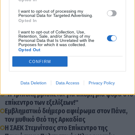
Τα συγχαρητήρια του Κώστα Βλάση στον νέο
I want to opt-out of processing my
Personal Data for Targeted Advertising.
γραμματέα της Ν.Δ.
Opted In
Βλάσης: "Επαναλειτουργία για το Ειδικό
I want to opt-out of Collection, Use,
Δημοτικό Σχολείο Άστρους και το Ειδικό
Retention, Sale, and/or Sharing of my
Personal Data that Is Unrelated with the
Νηπιαγωγείο Λεωνιδίου"
Purposes for which it was collected.
Opted Out
Με λαμπρότητα και τιμές εορτάστηκε στην
ιστορική Στεμνίτσα η 205η επέτειος της Α΄
CONFIRM
Πελοποννησιακής Γερουσίας
Φαράντος: Τιμή και Δόξα στους Αγώνες του
Data Deletion
Data Access
Privacy Policy
Λαού
"Η Τρίπολη βρίσκεται για ακόμη μία φορά στο
επίκεντρο των εξελίξεων!"
Εμβληματικό διήμερο αφιέρωμα στον Πάνα,
τον μυθικό Θεό της Αρκαδίας
Η ΣΑΕΚ Στεμνίτσας στο Επίκεντρο της