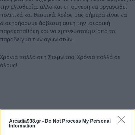
την ελευθερία, αλλά και τη σύνεση να οργανωθεί
πολιτικά και θεσμικά. Χρέος μας σήμερα είναι να
διατηρήσουμε άσβεστη αυτή την ιστορική
παρακαταθήκη και να εμπνευστούμε από το
παράδειγμα των αγωνιστών.
Χρόνια πολλά στη Στεμνίτσα! Χρόνια πολλά σε
όλους!
Arcadia938.gr -
Do Not Process My Personal
Information