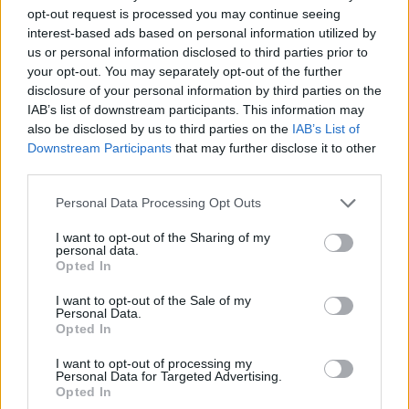
opt-out request is processed you may continue seeing
interest-based ads based on personal information utilized by
us or personal information disclosed to third parties prior to
Διάβασε σχετικά
your opt-out. You may separately opt-out of the further
disclosure of your personal information by third parties on the
IAB’s list of downstream participants. This information may
Τάκης Πουρναράκης - EKO Ράλλυ Ακρόπολις
also be disclosed by us to third parties on the
IAB’s List of
2026: Οδηγίες πρόσβασης και ώρες, για
Downstream Participants
that may further disclose it to other
third parties.
Κολλίνες - Μαίναλο!
Ο Τάκης Πουρναράκης στον Αρκαδία 93.8 για
Personal Data Processing Opt Outs
το EKO Ράλλυ Ακρόπολις 2026!
I want to opt-out of the Sharing of my
Η Τρίπολη στους ρυθμούς του ΕΚΟ Acropolis
personal data.
Opted In
Rally 2026
I want to opt-out of the Sale of my
Personal Data.
Opted In
Διάβασε περισσότερα
I want to opt-out of processing my
Personal Data for Targeted Advertising.
Opted In
Εκδηλώσεις
Arcadia Sports