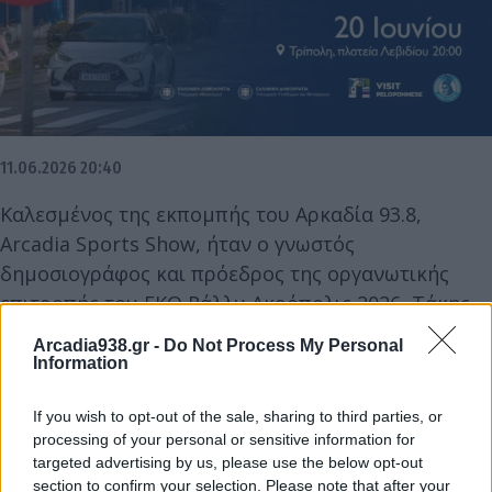
11.06.2026 20:40
Καλεσμένος της εκπομπής του Αρκαδία 93.8,
Arcadia Sports Show, ήταν ο γνωστός
δημοσιογράφος και πρόεδρος της οργανωτικής
επιτροπής του EKO Ράλλυ Ακρόπολις 2026, Τάκης
Πουρναράκης, ο οποίος αφού μίλησε για τη
Arcadia938.gr -
Do Not Process My Personal
διοργάνωση αναφέρθηκε στην εκδήλωση Οδηγικής
Information
Ασφάλειας στο Λεβίδι στις 20 Ιουνίου.
If you wish to opt-out of the sale, sharing to third parties, or
processing of your personal or sensitive information for
Αναλυτικά τα όσα είπε ο Τάκης Πουρναράκης στο
targeted advertising by us, please use the below opt-out
arcadiasports.gr
section to confirm your selection. Please note that after your