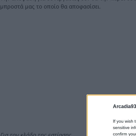
μπροστά μας το οποίο θα αποφασίσει.
Arcadia93
If you wish 
sensitive in
Για τον κλάδο της εστίασης
confirm you