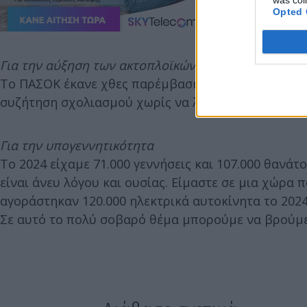
was col
Opted 
Για την αύξηση των ακτοπλοϊκών εισιτηρίων
Το ΠΑΣΟΚ έκανε χθες παρέμβαση να μην υπάρξει αύ
συζήτηση σχολιασμού χωρίς να λαμβάνει συγκεκρι
Για την υπογεννητικότητα
Το 2024 είχαμε 71.000 γεννήσεις και 107.000 θανά
είναι άνευ λόγου και ουσίας. Είμαστε σε μια χώρα 
αγοράστηκαν 120.000 ηλεκτρικά αυτοκίνητα το 2024 
Σε αυτό το πολύ σοβαρό θέμα μπορούμε να βρούμε