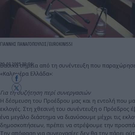
ΓΙΑΝΝΗΣ ΠΑΝΑΓΟΠΟΥΛΟΣ/EUROKINISSI
20.01.2025 10:06
Βασικά σημεία από τη συνέντευξη που παραχώρησε
«Καλημέρα Ελλάδα»:
Για τη συζήτηση περί συνεργασιών
Η δέσμευση του Προέδρου μας και η εντολή που μας
εκλογές. Στη χθεσινή του συνέντευξη ο Πρόεδρος 
ένα μεγάλο διάστημα να διανύσουμε μέχρι τις εκλο
δημοσκοπήσεων, πρέπει να στρέψουμε την προσπάθε
Την απόφαση για συνεργασίες δεν θα την πάρει ού