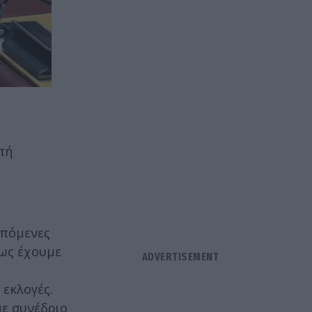
πή
επόμενες
νως έχουμε
 εκλογές.
με συνέδριο