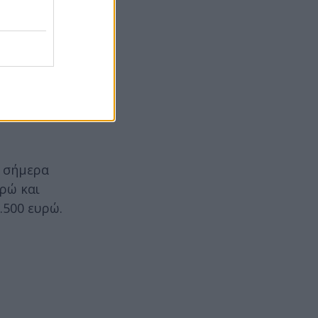
ι μια
ε σήμερα
υρώ και
.500 ευρώ.