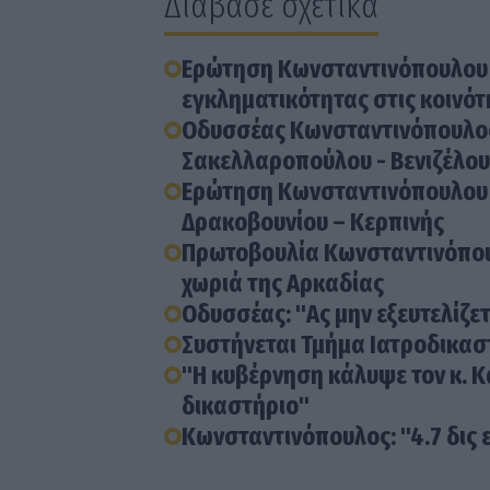
Διάβασε σχετικά
Ερώτηση Κωνσταντινόπουλου 
εγκληματικότητας στις κοινότ
Οδυσσέας Κωνσταντινόπουλος:
Σακελλαροπούλου - Βενιζέλου
Ερώτηση Κωνσταντινόπουλου 
Δρακοβουνίου – Κερπινής
Πρωτοβουλία Κωνσταντινόπουλ
χωριά της Αρκαδίας
Οδυσσέας: "Ας μην εξευτελίζε
Συστήνεται Τμήμα Ιατροδικασ
"Η κυβέρνηση κάλυψε τον κ. Κ
δικαστήριο"
Κωνσταντινόπουλος: "4.7 δις 