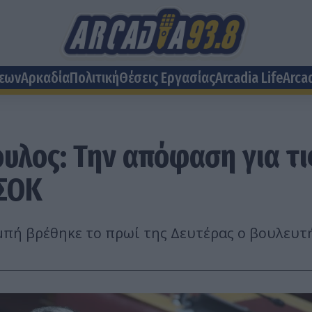
σεων
Αρκαδία
Πολιτική
Θέσεις Eργασίας
Arcadia Life
Arca
λος: Την απόφαση για τις
ΑΣΟΚ
πή βρέθηκε το πρωί της Δευτέρας ο βουλευτή