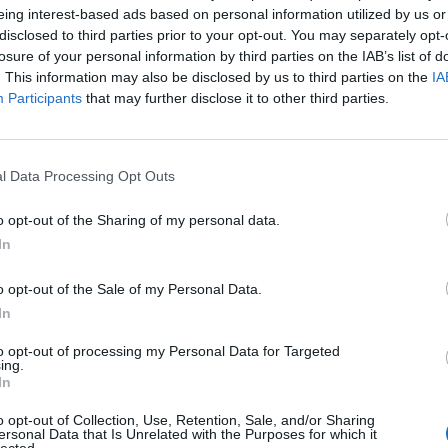
eing interest-based ads based on personal information utilized by us or
λά προβλήματα σε σχέση με τη βιωσιμότητά τους, α
disclosed to third parties prior to your opt-out. You may separately opt-
αι όσο συζητάμε για όλα τα υπόλοιπα και δεν συζητ
losure of your personal information by third parties on the IAB’s list of
 να απαντήσει.
. This information may also be disclosed by us to third parties on the
IA
Participants
that may further disclose it to other third parties.
ον κ. Μητσοτάκη. Υπάρχει το άτυπο πολιτικό κέντρ
l Data Processing Opt Outs
o opt-out of the Sharing of my personal data.
In
o opt-out of the Sale of my Personal Data.
In
to opt-out of processing my Personal Data for Targeted
ing.
In
o opt-out of Collection, Use, Retention, Sale, and/or Sharing
ersonal Data that Is Unrelated with the Purposes for which it