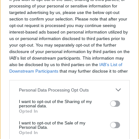
θυμίζει πως οι πέντε μεγαλύτερες συναυλίες που
processing of your personal or sensitive information for
targeted advertising by us, please use the below opt-out
έγιναν ποτέ στην Ελλάδα δεν ήταν απλώς μουσικά
section to confirm your selection. Please note that after your
γεγονότα, αλλά ζωντανά κεφάλαια της συλλογικής
opt-out request is processed you may continue seeing
μας μνήμης
interest-based ads based on personal information utilized by
us or personal information disclosed to third parties prior to
your opt-out. You may separately opt-out of the further
Διαβάστε περισσότερα για τις πέντε συναυλίες
disclosure of your personal information by third parties on the
σταθμούς που μάζεψαν το μεγαλύτερο πλήθος
IAB’s list of downstream participants. This information may
also be disclosed by us to third parties on the
IAB’s List of
και έγραψαν ιστορία στην Αθήνα
Downstream Participants
that may further disclose it to other
third parties.
Διάβασε σχετικά
Personal Data Processing Opt Outs
I want to opt-out of the Sharing of my
personal data.
Γιατί πέφτουν τα δέντρα στην Αθήνα: Οι
Opted In
ευθύνες, ο έλεγχος της «υγείας» τους και οι
I want to opt-out of the Sale of my
αποζημιώσεις
Personal Data.
Opted In
Στο μάτι της κάμερας: Η Αθήνα αποκτά