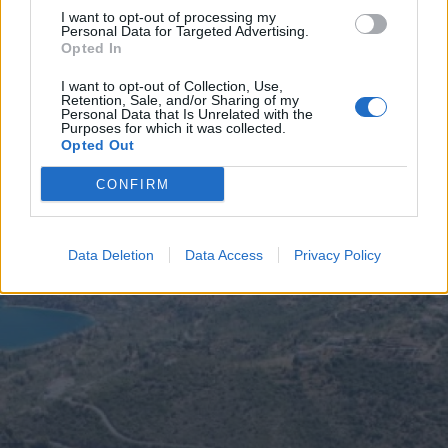
«έξυπνο» δίκτυο καταγραφής παραβάσεων
I want to opt-out of processing my
Personal Data for Targeted Advertising.
Opted In
Διάβασε περισσότερα
I want to opt-out of Collection, Use,
Retention, Sale, and/or Sharing of my
Personal Data that Is Unrelated with the
Purposes for which it was collected.
Opted Out
CONFIRM
Data Deletion
Data Access
Privacy Policy