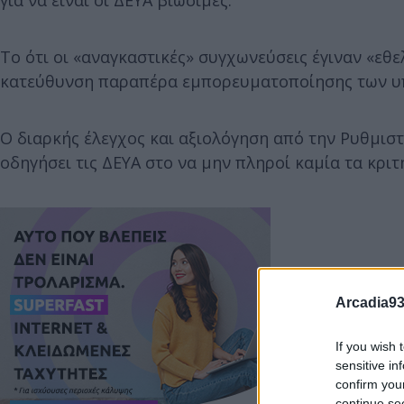
για να είναι οι ΔΕΥΑ βιώσιμες.
Το ότι οι «αναγκαστικές» συγχωνεύσεις έγιναν «εθε
κατεύθυνση παραπέρα εμπορευματοποίησης των υ
Ο διαρκής έλεγχος και αξιολόγηση από την Ρυθμιστ
οδηγήσει τις ΔΕΥΑ στο να μην πληροί καμία τα κριτ
Arcadia93
If you wish 
sensitive in
confirm you
continue se