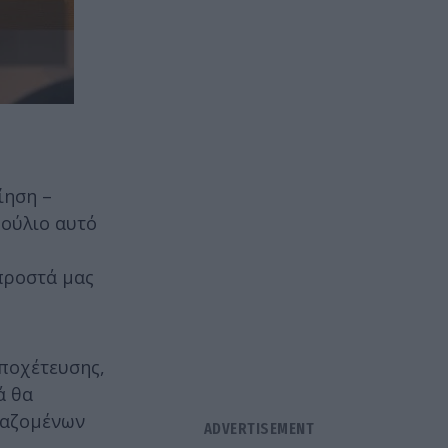
ίηση –
βούλιο αυτό
προστά μας
ποχέτευσης,
ά θα
γαζομένων