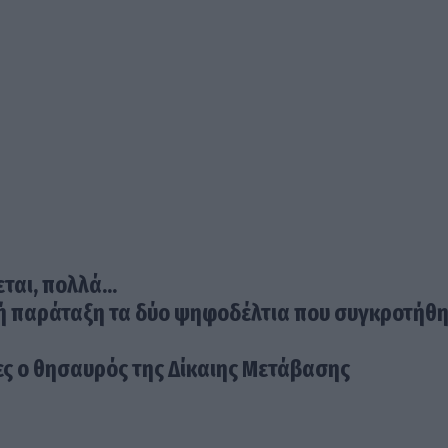
ται, πολλά...
κή παράταξη τα δύο ψηφοδέλτια που συγκροτήθ
ς ο θησαυρός της Δίκαιης Μετάβασης