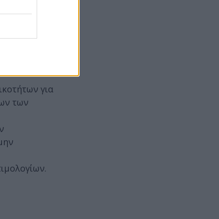
τοποίηση –
ικοτήτων για
λων των
ν
μην
τιμολογίων.