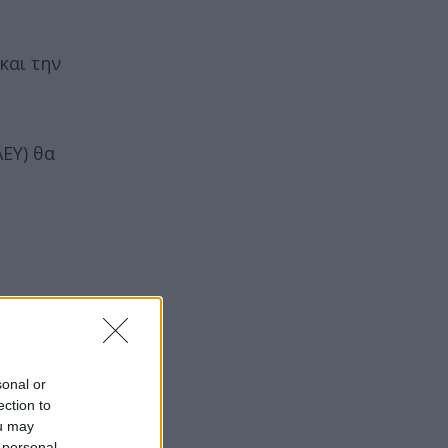
και την
ΕΥ) θα
sonal or
ection to
ou may
 personal