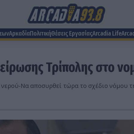
σεων
Αρκαδία
Πολιτική
Θέσεις Eργασίας
Arcadia Life
Arca
πείρωσης Τρίπολης στο νο
νερού-Να αποσυρθεί τώρα το σχέδιο νόμου τη