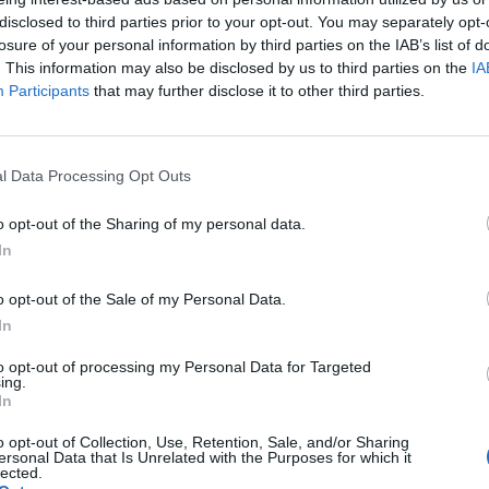
disclosed to third parties prior to your opt-out. You may separately opt-
losure of your personal information by third parties on the IAB’s list of
. This information may also be disclosed by us to third parties on the
IA
κε Κοινή Υπουργική Απόφαση (ΚΥΑ) όπου η ΡΑΑΕΥ θ
Participants
that may further disclose it to other third parties.
, θα τις πιστοποιεί, θα αξιολογεί τη διαχειριστική 
ρφώνονται.
l Data Processing Opt Outs
Ε.Ε η απελευθέρωση της αγοράς του νερού στα πρό
o opt-out of the Sharing of my personal data.
θρια αποτελέσματά τους.
In
o opt-out of the Sale of my Personal Data.
τις ΔΕΥΑ σε «υποχρεωτικές» συγχωνεύσεις για να 
In
 για ένα μεγάλο αντικείμενο – πεδίο στο οποίο οι δ
to opt-out of processing my Personal Data for Targeted
 να ασκούν επιχειρηματική δραστηριότητα και θα ε
ing.
In
o opt-out of Collection, Use, Retention, Sale, and/or Sharing
ersonal Data that Is Unrelated with the Purposes for which it
ησης στα αρχικά σχέδια και οι «εθελοντικές» συγχω
lected.