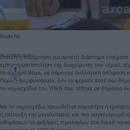
Arcadia 938
26.02.2025 11:37
Επειδή η κυβέρνηση για αρκετό διάστημα ετοίμασε
εμπορευματοποίηση της διαχείρισης του νερού, εί
το σοβαρό θέμα, να πάρουμε συλλογική απόφαση κ
Παρότι συμφωνήσατε, δεν το φέρατε ποτέ σαν θέμα
το νομοσχέδιο του ΥΠΕΝ που τέθηκε σε δημόσια δ
Με το νομοσχέδιο προωθείται παραπέρα η εμπορευ
η επίτευξη της μεγαλύτερης και πιο συγκεντρωμένη
οδηγήσουν σε αυξήσεις τιμολογίων στα λαϊκά νοικ