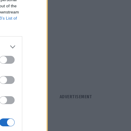
out of the
 downstream
B’s List of
α ελέγχει
τους
τυπα της
καταστούν
ιάφοροι
ξασφαλίζουν
νεύσεις