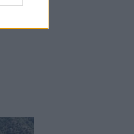
και
η