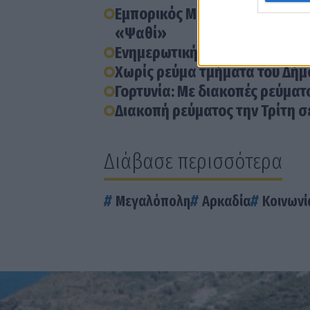
Εμπορικός Μεγαλόπολης: Έντο
«Ψαθί»
Ενημερωτική ημερίδα για τη 
Χωρίς ρεύμα τμήματα του Δήμο
Γορτυνία: Με διακοπές ρεύματ
Διακοπή ρεύματος την Τρίτη σ
Διάβασε περισσότερα
Μεγαλόπολη
Αρκαδία
Κοινωνί