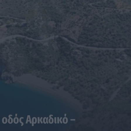
 οδός Αρκαδικό –