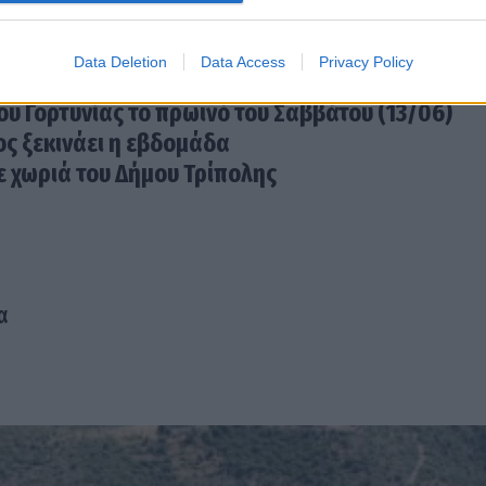
νος προβληματισμός για τις περιοχές «Πλάκα» 
Data Deletion
Data Access
Privacy Policy
στήριξη της επιχειρηματικότητας στη Μεγαλόπολ
υ Γορτυνίας το πρωινό του Σαββάτου (13/06)
ος ξεκινάει η εβδομάδα
ε χωριά του Δήμου Τρίπολης
α