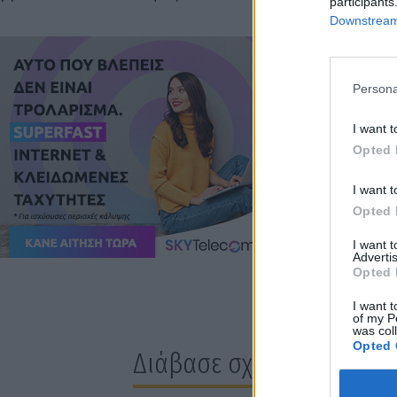
participants
Downstream 
Persona
I want t
Opted 
I want t
Opted 
I want 
Advertis
Opted 
I want t
of my P
was col
Opted 
Διάβασε σχετικά