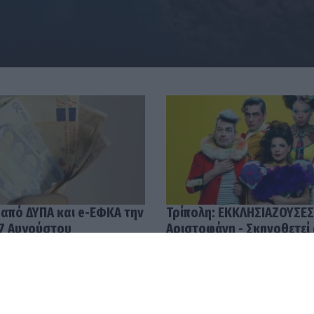
 από ΔΥΠΑ και e-ΕΦΚΑ την
Τρίπολη: ΕΚΚΛΗΣΙΑΖΟΥΣΕΣ
7 Αυγούστου
Αριστοφάνη - Σκηνοθετεί
Μουμουλίδης
58
04.08.2026 12:52