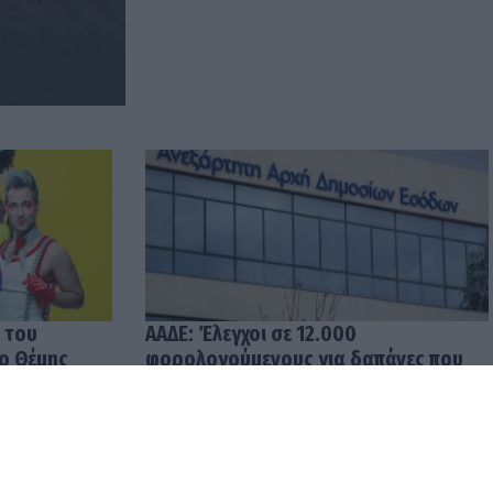
 του
ΑΑΔΕ: Έλεγχοι σε 12.000
 ο Θέμης
φορολογούμενους για δαπάνες που
υπερβαίνουν τα δηλωθέντα
εισοδήματα
04.08.2026 12:48