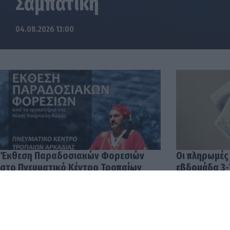
Σαμπατική
04.08.2026 13:00
Έκθεση Παραδοσιακών Φορεσιών
Οι πληρωμές
στο Πνευματικό Κέντρο Τροπαίων
εβδομάδα 3-
04.08.2026 12:57
03.08.2026 14: