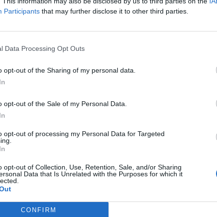
. This information may also be disclosed by us to third parties on the
IA
Participants
that may further disclose it to other third parties.
l Data Processing Opt Outs
o opt-out of the Sharing of my personal data.
In
o opt-out of the Sale of my Personal Data.
In
to opt-out of processing my Personal Data for Targeted
ing.
In
o opt-out of Collection, Use, Retention, Sale, and/or Sharing
ersonal Data that Is Unrelated with the Purposes for which it
lected.
Out
CONFIRM