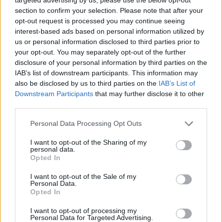
section to confirm your selection. Please note that after your
και τεχνοκρατικό τρόπο, με ομάδα που διαθέτει
opt-out request is processed you may continue seeing
βαθιά τεχνογνωσία, μπορεί να λειτουργήσει ως
interest-based ads based on personal information utilized by
στρατηγικός εταίρος, σχεδιάζοντας και
us or personal information disclosed to third parties prior to
υλοποιώντας το όραμα και το σχέδιο της εκάστοτε
your opt-out. You may separately opt-out of the further
disclosure of your personal information by third parties on the
Περιφερειακής Αρχής”.
IAB’s list of downstream participants. This information may
also be disclosed by us to third parties on the
IAB’s List of
Ο Πρόεδρος του Αναπτυξιακού Οργανισμού, κ.
Downstream Participants
that may further disclose it to other
third parties.
Σχοινοχωρίτης, στον χαιρετισμό του,
ευχαριστώντας τους ανθρώπους του Αναπτυξιακού
Personal Data Processing Opt Outs
Οργανισμού, υπογράμμισε: “Το μήνυμα της
I want to opt-out of the Sharing of my
εκδήλωσης επι της ουσίας αντικατοπτρίζει τη νέα
personal data.
Opted In
στρατηγική της ομαδας του Αναπτυξιακού
Οργανισμου τα τελευταία χρόνια. Ευχαριστώ τον
I want to opt-out of the Sale of my
Personal Data.
κύριο Κουναδέα και τα υπόλοιπα στελέχη της
Opted In
ομάδας του Αναπτυξιακού Οργανισμού για την
I want to opt-out of processing my
προσπάθεια που καταβάλλουν καθημερινά και η
Personal Data for Targeted Advertising.